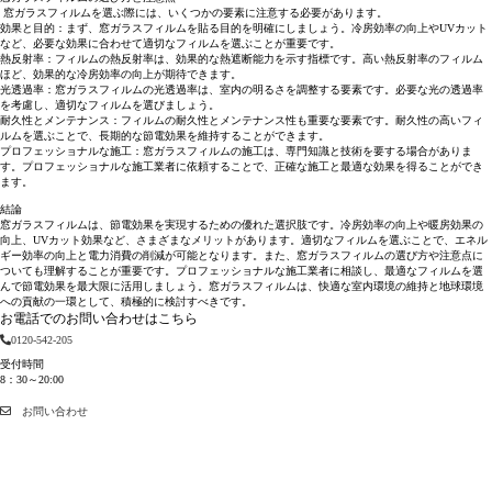
窓ガラスフィルムを選ぶ際には、いくつかの要素に注意する必要があります。
効果と目的：まず、窓ガラスフィルムを貼る目的を明確にしましょう。冷房効率の向上やUVカット
など、必要な効果に合わせて適切なフィルムを選ぶことが重要です。
熱反射率：フィルムの熱反射率は、効果的な熱遮断能力を示す指標です。高い熱反射率のフィルム
ほど、効果的な冷房効率の向上が期待できます。
光透過率：窓ガラスフィルムの光透過率は、室内の明るさを調整する要素です。必要な光の透過率
を考慮し、適切なフィルムを選びましょう。
耐久性とメンテナンス：フィルムの耐久性とメンテナンス性も重要な要素です。耐久性の高いフィ
ルムを選ぶことで、長期的な節電効果を維持することができます。
プロフェッショナルな施工：窓ガラスフィルムの施工は、専門知識と技術を要する場合がありま
す。プロフェッショナルな施工業者に依頼することで、正確な施工と最適な効果を得ることができ
ます。
結論
窓ガラスフィルムは、節電効果を実現するための優れた選択肢です。冷房効率の向上や暖房効果の
向上、UVカット効果など、さまざまなメリットがあります。適切なフィルムを選ぶことで、エネル
ギー効率の向上と電力消費の削減が可能となります。また、窓ガラスフィルムの選び方や注意点に
ついても理解することが重要です。プロフェッショナルな施工業者に相談し、最適なフィルムを選
んで節電効果を最大限に活用しましょう。窓ガラスフィルムは、快適な室内環境の維持と地球環境
への貢献の一環として、積極的に検討すべきです。
お電話でのお問い合わせはこちら
0120-542-205
受付時間
8：30～20:00
お問い合わせ