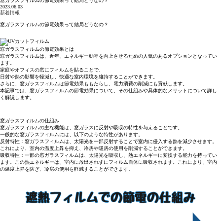
窓ガラスフィルムの節電効果って結局どうなの？
2023.06.03
新着情報
窓ガラスフィルムの節電効果って結局どうなの？
窓ガラスフィルムの節電効果とは
窓ガラスフィルムは、近年、エネルギー効率を向上させるための人気のあるオプションとなってい
ます。
家庭やオフィスの窓にフィルムを貼ることで、
日射や熱の影響を軽減し、快適な室内環境を維持することができます。
さらに、窓ガラスフィルムは節電効果ももたらし、電力消費の削減にも貢献します。
本記事では、窓ガラスフィルムの節電効果について、その仕組みや具体的なメリットについて詳し
く解説します。
窓ガラスフィルムの仕組み
窓ガラスフィルムの主な機能は、窓ガラスに反射や吸収の特性を与えることです。
一般的な窓ガラスフィルムには、以下のような特性があります。
反射特性：窓ガラスフィルムは、太陽光を一部反射することで室内に侵入する熱を減少させます。
これにより、室内の温度上昇を抑え、冷房や暖房の使用を削減することができます。
吸収特性：一部の窓ガラスフィルムは、太陽光を吸収し、熱エネルギーに変換する能力を持ってい
ます。この熱エネルギーは、室内に放出されずにフィルム自体に吸収されます。これにより、室内
の温度上昇を防ぎ、冷房の使用を軽減することができます。