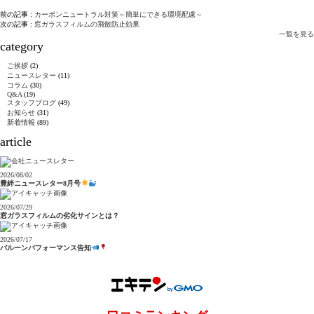
前の記事 :
カーボンニュートラル対策～簡単にできる環境配慮～
次の記事 :
窓ガラスフィルムの飛散防止効果
一覧を見る
category
ご挨拶
(2)
ニュースレター
(11)
コラム
(30)
Q&A
(19)
スタッフブログ
(49)
お知らせ
(31)
新着情報
(89)
article
2026/08/02
豊絆ニュースレター8月号
2026/07/29
窓ガラスフィルムの劣化サインとは？
2026/07/17
バルーンパフォーマンス告知