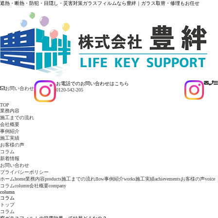
遮熱・断熱・防犯・目隠し・災害対策ガラスフィルムなら豊絆｜ガラス取替・修理もお任せ
お電話でのお問い合わせはこちら
お問い合わせ
0120-542-205
TOP
業務内容
施工までの流れ
会社概要
事例紹介
施工実績
お客様の声
コラム
新着情報
お問い合わせ
プライバシーポリシー
ホーム
home
業務内容
products
施工までの流れ
flow
事例紹介
works
施工実績
achievements
お客様の声
voice
コラム
column
会社概要
company
column
コラム
トップ
コラム