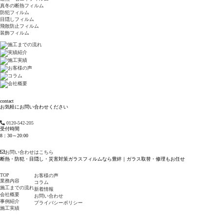
真冬の断熱フィルム
防犯フィルム
目隠しフィルム
飛散防止フィルム
装飾フィルム
contact
お気軽にお問い合わせください
0120-542-205
受付時間
8：30～20:00
お問い合わせはこちら
断熱・防犯・目隠し・災害対策ガラスフィルムなら豊絆｜ガラス取替・修理もお任せ
TOP
お客様の声
業務内容
コラム
施工までの流れ
新着情報
会社概要
お問い合わせ
事例紹介
プライバシーポリシー
施工実績