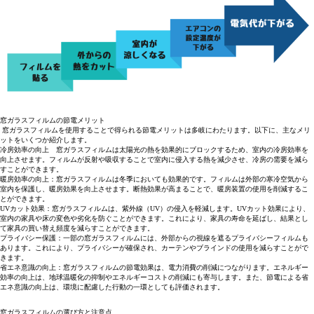
窓ガラスフィルムの節電メリット
窓ガラスフィルムを使用することで得られる節電メリットは多岐にわたります。以下に、主なメリ
ットをいくつか紹介します。
冷房効率の向上 窓ガラスフィルムは太陽光の熱を効果的にブロックするため、室内の冷房効率を
向上させます。フィルムが反射や吸収することで室内に侵入する熱を減少させ、冷房の需要を減ら
すことができます。
暖房効率の向上：窓ガラスフィルムは冬季においても効果的です。フィルムは外部の寒冷空気から
室内を保護し、暖房効果を向上させます。断熱効果が高まることで、暖房装置の使用を削減するこ
とができます。
UVカット効果：窓ガラスフィルムは、紫外線（UV）の侵入を軽減します。UVカット効果により、
室内の家具や床の変色や劣化を防ぐことができます。これにより、家具の寿命を延ばし、結果とし
て家具の買い替え頻度を減らすことができます。
プライバシー保護：一部の窓ガラスフィルムには、外部からの視線を遮るプライバシーフィルムも
あります。これにより、プライバシーが確保され、カーテンやブラインドの使用を減らすことがで
きます。
省エネ意識の向上：窓ガラスフィルムの節電効果は、電力消費の削減につながります。エネルギー
効率の向上は、地球温暖化の抑制やエネルギーコストの削減にも寄与します。また、節電による省
エネ意識の向上は、環境に配慮した行動の一環としても評価されます。
窓ガラスフィルムの選び方と注意点