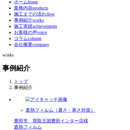
ホーム
home
業務内容
products
施工までの流れ
flow
事例紹介
works
施工実績
achievements
お客様の声
voice
コラム
column
会社概要
company
works
事例紹介
トップ
事例紹介
遮熱フィルム（暑さ・寒さ対策）
豊田市 買取王国豊田インター店様
遮熱フィルム