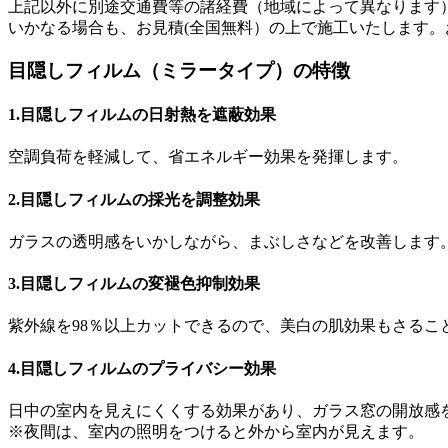
上記以外に別途交通費等の諸経費（地域によって異なります
いかなる場合も、お見積(全国無料）の上で施工いたします
目隠しフィルム（ミラータイプ）の特徴
1.
目隠しフィルムの日射熱を遮蔽効果
空調負荷を軽減して、省エネルギー効果を発揮します。
2.
目隠しフィルムの採光を調整効果
ガラスの透明感をいかしながら、まぶしさなどを改善します
3.
目隠しフィルムの変褪色抑制効果
紫外線を98％以上カットできるので、美白の肌効果もさる
4.
目隠しフィルムのプライバシー効果
日中の室内を見えにくくする効果があり、ガラス窓の開放感
※夜間は、室内の照明をつけると外から室内が見えます。