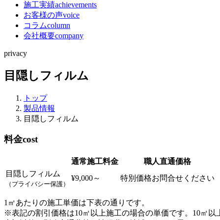
施工実績
achievements
お客様の声
voice
コラム
column
会社概要
company
privacy
目隠しフィルム
トップ
製品情報
目隠しフィルム
料金
cost
通常施工料金
職人直通価格
目隠しフィルム
¥9,000～
特別価格お問合せください
（プライバシー保護）
1㎡あたりの施工単価は下表の通りです。
※表記の割引価格は10㎡以上施工の場合の単価です。10㎡