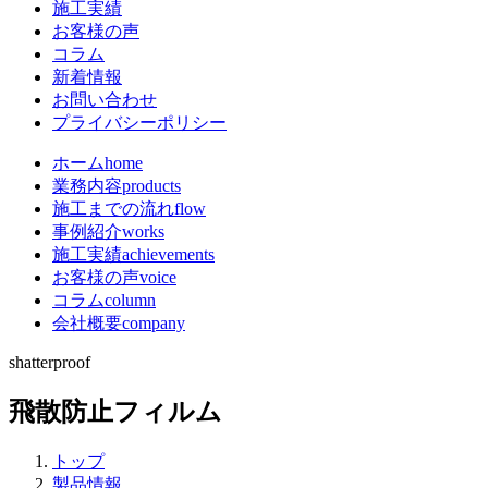
施工実績
お客様の声
コラム
新着情報
お問い合わせ
プライバシーポリシー
ホーム
home
業務内容
products
施工までの流れ
flow
事例紹介
works
施工実績
achievements
お客様の声
voice
コラム
column
会社概要
company
shatterproof
飛散防止フィルム
トップ
製品情報