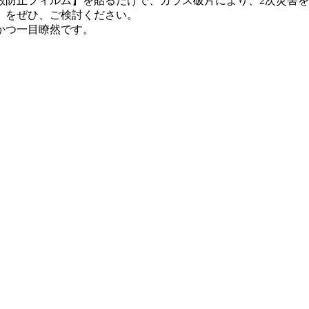
散防止フィルム】を貼るだけで、ガラス破片により、2次災害
】をぜひ、ご検討ください。
かつ一目瞭然です。