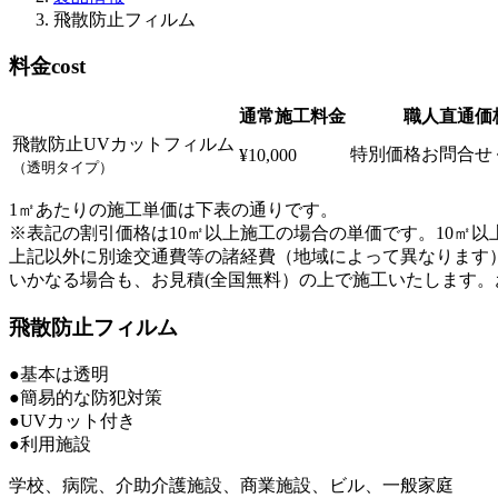
飛散防止フィルム
料金
cost
通常施工料金
職人直通価
飛散防止UVカットフィルム
特別価格お問合せ
¥10,000
（透明タイプ）
1㎡あたりの施工単価は下表の通りです。
※表記の割引価格は10㎡以上施工の場合の単価です。10㎡
上記以外に別途交通費等の諸経費（地域によって異なります
いかなる場合も、お見積(全国無料）の上で施工いたします
飛散防止フィルム
●基本は透明
●簡易的な防犯対策
●UVカット付き
●利用施設
学校、病院、介助介護施設、商業施設、ビル、一般家庭