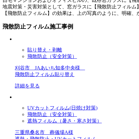
自宅マンションおよびオフィスビルの、既存窓ガラスに【飛
地震対策・災害対策として、窓ガラスに【飛散防止フィルム
【飛散防止フィルム】の効果は、上の写真のように、明確、
飛散防止フィルム施工事例
貼り替え・剥離
飛散防止（安全対策）
刈谷市 JAあいち知多中央様
飛散防止フィルム貼り替え
詳細を見る
UVカットフィルム(日焼け対策)
飛散防止（安全対策）
遮熱フィルム（暑さ・寒さ対策）
三重県桑名市 葬儀場A様
遮熱・飛散防止・UVカットフィルム