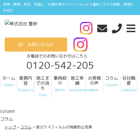
遮熱・断熱・防犯・目隠し・災害対策ガラスフィルムなら豊絆｜ガラス取替・修理も
お任せ
お問い合わせ
お電話でのお問い合わせはこちら
0120-542-205
ホーム
業務内
施工ま
事例紹
施工実
お客様
コラム
会社概
容
での流
介
績
の声
要
Home
Column
れ
Products
Works
Achievements
Voice
Company
Flow
column
コラム
トップ
コラム
窓ガラスフィルムの飛散防止効果