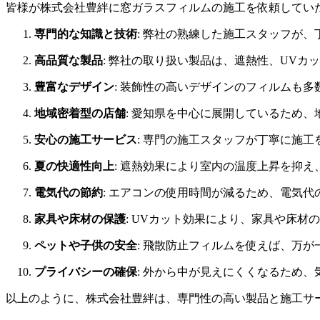
皆様が株式会社豊絆に窓ガラスフィルムの施工を依頼してい
専門的な知識と技術
: 弊社の熟練した施工スタッフが
高品質な製品
: 弊社の取り扱い製品は、遮熱性、UV
豊富なデザイン
: 装飾性の高いデザインのフィルムも
地域密着型の店舗
: 愛知県を中心に展開しているため
安心の施工サービス
: 専門の施工スタッフが丁寧に施
夏の快適性向上
: 遮熱効果により室内の温度上昇を抑
電気代の節約
: エアコンの使用時間が減るため、電気
家具や床材の保護
: UVカット効果により、家具や床材
ペットや子供の安全
: 飛散防止フィルムを使えば、万
プライバシーの確保
: 外から中が見えにくくなるため
以上のように、株式会社豊絆は、専門性の高い製品と施工サ