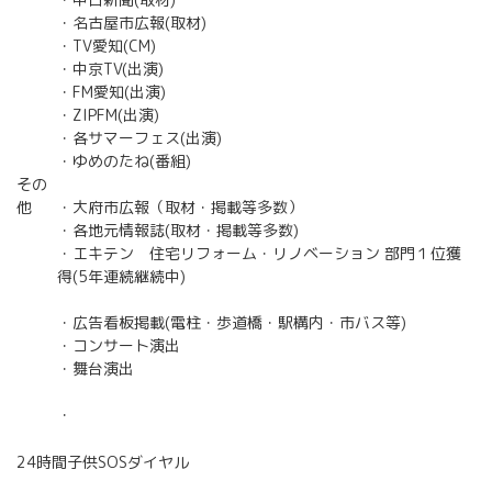
・名古屋市広報(取材)
・TV愛知(CM)
・中京TV(出演)
・FM愛知(出演)
・ZIPFM(出演)
・各サマーフェス(出演)
・ゆめのたね(番組)
その
他
・大府市広報（取材・掲載等多数）
・各地元情報誌(取材・掲載等多数)
・エキテン 住宅リフォーム・リノベーション 部門１位獲
得(5年連続継続中)
・広告看板掲載(電柱・歩道橋・駅構内・市バス等)
・コンサート演出
・舞台演出
・
24時間子供SOSダイヤル