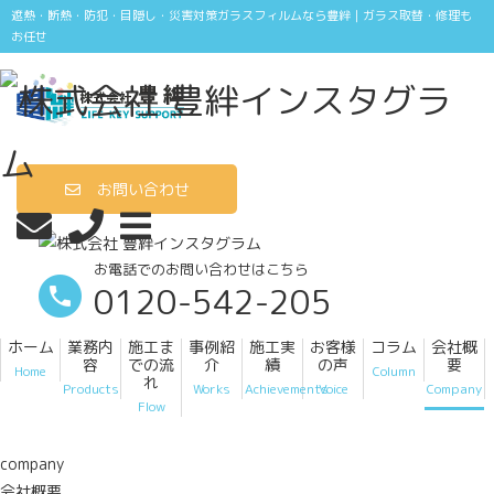
遮熱・断熱・防犯・目隠し・災害対策ガラスフィルムなら豊絆｜ガラス取替・修理も
お任せ
お問い合わせ
お電話でのお問い合わせはこちら
0120-542-205
ホーム
業務内
施工ま
事例紹
施工実
お客様
コラム
会社概
容
での流
介
績
の声
要
Home
Column
れ
Products
Works
Achievements
Voice
Company
Flow
company
会社概要