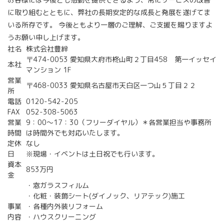
に取り組むとともに、弊社の長期安定的な成長と発展を遂げてま
いる所存です。 今後ともより一層のご理解、ご支援を賜りますよ
うお願い申し上げます。
社名
株式会社豊絆
〒474-0053 愛知県大府市柊山町２丁目458 第一イッセイ
本社
マンション 1F
営業
〒468-0033 愛知県名古屋市天白区一つ山５丁目２２
所
電話
0120-542-205
FAX
052-308-5063
営業
9：00～17：30（フリーダイヤル）＊各営業担当や事務所
時間
は時間外でも対応いたします。
定休
なし
日
※現場・イベントは土日祝でも行います。
資本
853万円
金
・窓ガラスフィルム
・化粧・装飾シート(ダイノック、リアテック)施工
事業
・各種内外装リフォーム
内容
・ハウスクリーニング