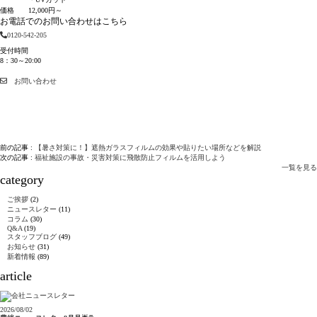
価格
12,000円～
お電話でのお問い合わせはこちら
0120-542-205
受付時間
8：30～20:00
お問い合わせ
前の記事 :
【暑さ対策に！】遮熱ガラスフィルムの効果や貼りたい場所などを解説
次の記事 :
福祉施設の事故・災害対策に飛散防止フィルムを活用しよう
一覧を見る
category
ご挨拶
(2)
ニュースレター
(11)
コラム
(30)
Q&A
(19)
スタッフブログ
(49)
お知らせ
(31)
新着情報
(89)
article
2026/08/02