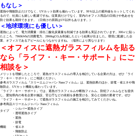
もなし＞
遮熱や飛散防止だけでなく、UVカット効果も備わっています。99％以上の紫外線をカットしてくれ
るので、社員にも嬉しい配慮ですね。従業員だけでなく、室内のオフィス用品の日焼けや色あせを
防ぐ効果も期待できます。（日焼けの原因はUV以外もあります。）
＜地球環境にも優しい＞
遮熱によって、電力消費量・排出二酸化炭素量を削減できる効果も実証されています。300㎡に貼っ
たところ、7960kWhの消費電力、2866kgCO₂を削減したという結果が出ました。環境に配慮した企
業、オフィスであるアピールにもつながりますね。（場所により異なります）
＜オフィスに遮熱ガラスフィルムを貼る
なら「ライフ・・キー・サポート」にご
相談を＞
メリットを理解したところで、遮熱ガラスフィルムの導入を検討している企業の方は、ぜひ「ライ
フ・キー・サポート」にご相談ください。
参考ガラスフィルム『スリーエムジャパン Nanoフィルム』は、遮熱効果のほか、節電・省エネや飛
散防止、UVカット機能も備わっています。
「ライフ・キー・サポート」では、遮熱ガラスフィルムや断熱フィルム、防犯フィルムなどを提供
し、愛知県内の有名企業や施設、官公庁などの依頼を多数受ける、安心と信頼の業者です。ぜひ
「ライフ・キー・サポート」で遮熱ガラスフィルムの施工を検討してみてくださいね。
参考商品
スリーエムジャパン Nanoフィルム
・シルバー遮熱タイプ
タイプ
・透明遮熱タイプ
・遮熱
・節電
機能
・省エネ
・飛散防止
・UVカット