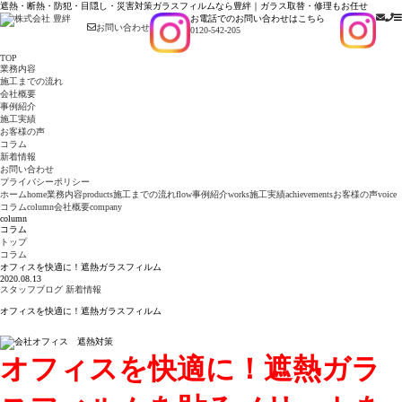
遮熱・断熱・防犯・目隠し・災害対策ガラスフィルムなら豊絆｜ガラス取替・修理もお任せ
お電話でのお問い合わせはこちら
お問い合わせ
0120-542-205
TOP
業務内容
施工までの流れ
会社概要
事例紹介
施工実績
お客様の声
コラム
新着情報
お問い合わせ
プライバシーポリシー
ホーム
home
業務内容
products
施工までの流れ
flow
事例紹介
works
施工実績
achievements
お客様の声
voice
コラム
column
会社概要
company
column
コラム
トップ
コラム
オフィスを快適に！遮熱ガラスフィルム
2020.08.13
スタッフブログ
新着情報
オフィスを快適に！遮熱ガラスフィルム
オフィスを快適に！遮熱ガラ