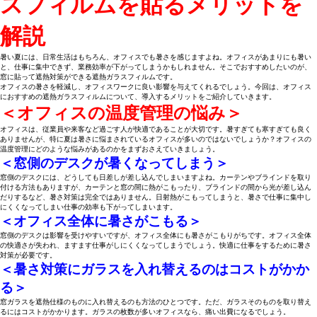
スフィルムを貼るメリットを
解説
暑い夏には、日常生活はもちろん、オフィスでも暑さを感じますよね。オフィスがあまりにも暑い
と、仕事に集中できず、業務効率が下がってしまうかもしれません。そこでおすすめしたいのが、
窓に貼って遮熱対策ができる遮熱ガラスフィルムです。
オフィスの暑さを軽減し、オフィスワークに良い影響を与えてくれるでしょう。今回は、オフィス
におすすめの遮熱ガラスフィルムについて、導入するメリットをご紹介していきます。
＜オフィスの温度管理の悩み＞
オフィスは、従業員や来客など過ごす人が快適であることが大切です。暑すぎても寒すぎても良く
ありませんが、特に夏は暑さに悩まされているオフィスが多いのではないでしょうか？オフィスの
温度管理にどのような悩みがあるのかをまずおさえていきましょう。
＜窓側のデスクが暑くなってしまう＞
窓側のデスクには、どうしても日差しが差し込んでしまいますよね。カーテンやブラインドを取り
付ける方法もありますが、カーテンと窓の間に熱がこもったり、ブラインドの間から光が差し込ん
だりするなど、暑さ対策は完全ではありません。日射熱がこもってしまうと、暑さで仕事に集中し
にくくなってしまい仕事の効率も下がってしまいます。
＜オフィス全体に暑さがこもる＞
窓側のデスクは影響を受けやすいですが、オフィス全体にも暑さがこもりがちです。オフィス全体
の快適さが失われ、ますます仕事がしにくくなってしまうでしょう。快適に仕事をするために暑さ
対策が必要です。
＜暑さ対策にガラスを入れ替えるのはコストがかか
る＞
窓ガラスを遮熱仕様のものに入れ替えるのも方法のひとつです。ただ、ガラスそのものを取り替え
るにはコストがかかります。ガラスの枚数が多いオフィスなら、痛い出費になるでしょう。