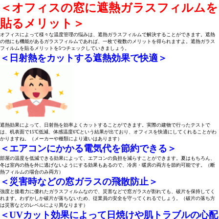
＜オフィスの窓に遮熱ガラスフィルムを
貼るメリット＞
オフィスによって様々な温度管理の悩みは、遮熱ガラスフィルムで解決することができます。遮熱
の他にも機能があるガラスフィルムであれば、一枚で複数のメリットを得られますよ。遮熱ガラス
フィルムを貼るメリットを5つチェックしていきましょう。
＜日射熱をカットする遮熱効果で快適＞
遮熱効果によって、日射熱を効率よくカットすることができます。実際の建物で行ったテストで
は、机表面で15℃低減、体感温度6℃という結果が出ており、オフィスを快適にしてくれることがわ
かりますね。（メーカーや種類により違いはあります）
＜エアコンにかかる電気代を節約できる＞
部屋の温度を低減できる効果によって、エアコンの負担を減らすことができます。夏はもちろん、
冬は室内の熱を外に逃げないようにする効果もあるので、冷房・暖房の両方を節約可能です。（断
熱フィルムの場合のみ両方）
＜災害時などの窓ガラスの飛散防止＞
強度と接着力に優れたガラスフィルムなので、災害などで窓ガラスが割れても、破片を保持してく
れます。わずかしか破片が落ちないため、従業員の安全を守ってくれるでしょう。（破片の落ち方
は災害などのレベルにより異なります）
＜UVカット効果によって日焼けや肌トラブルの心配