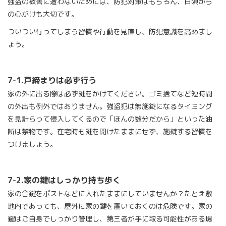
強盗の被害に遭わないためには、防犯対策はもちろん、日頃から
の心がけも大切です。
ついつい行ってしまう習慣や行動を見直し、防犯意識を高めまし
ょう。
7-1.
戸締まりは必ず行う
家の外に出る際は必ず鍵をかけてください。ゴミ捨てなど短時間
の外出も例外ではありません。強盗犯は無施錠になるタイミング
を見計らって侵入してくるので「ほんの数分だから」といった油
断は禁物です。在宅時も鍵を開けたままにせず、施錠する習慣を
つけましょう。
7-2.
家の鍵はしっかり持ち歩く
家の合鍵をポストなどに入れたままにしていませんか？たとえ敷
地内であっても、屋外に家の鍵を置いておくのは危険です。家の
鍵はご自身でしっかり管理し、第三者が手に取る可能性がある場