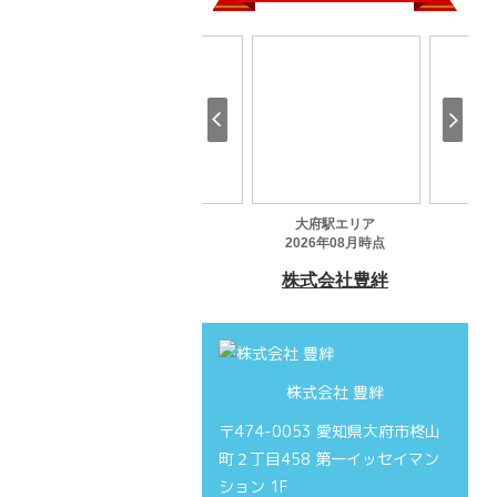
株式会社 豊絆
〒474-0053 愛知県大府市柊山
町２丁目458 第一イッセイマン
ション 1F