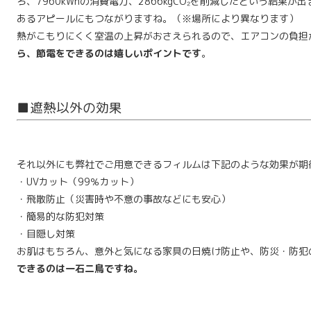
ろ、7960kWhの消費電力、2866kgCO₂を削減したという結果
あるアピールにもつながりますね。（※場所により異なります）
熱がこもりにくく室温の上昇がおさえられるので、エアコンの負担
ら、節電をできるのは嬉しいポイントです
。
■遮熱以外の効果
それ以外にも弊社でご用意できるフィルムは下記のような効果が期
・UVカット（99％カット）
・飛散防止（災害時や不意の事故などにも安心）
・簡易的な防犯対策
・目隠し対策
お肌はもちろん、意外と気になる家具の日焼け防止や、防災・防犯
できるのは一石二鳥ですね。