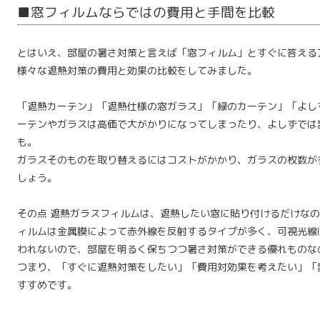
■窓フィルムならではの費用と手間を比較
とはいえ、部屋の暑さ対策と言えば「窓フィルム」とすぐに答える
様々な遮熱対策の費用と効果の比較をしてみました。
「遮熱カーテン」「遮熱仕様の窓ガラス」「緑のカーテン」「よし
ーテンやガラスは高価で大がかりになってしまったり、よしずでは
も。
ガラスそのものを取り替えるにはコストがかかり、ガラスの枚数が
しょう。
その点 遮熱ガラスフィルムは、遮熱したい窓に貼り付けるだけな
ィルムは金属膜によって赤外線を反射するタイプが多く、可視光線
われないので、部屋を明るく保ちつつ暑さ対策ができる優れものな
つまり、「すぐに遮熱対策をしたい」「費用対効果を考えたい」「
すすめです。