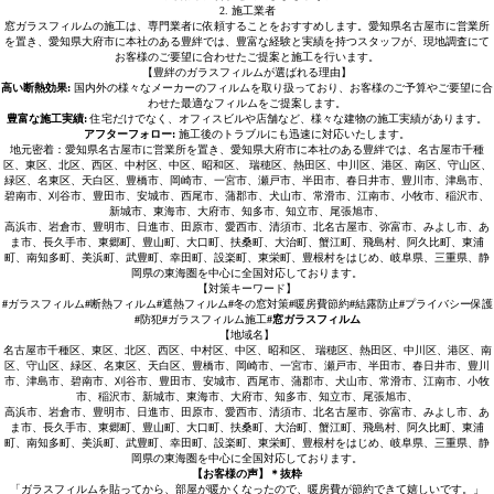
2. 施工業者
窓ガラスフィルムの施工は、専門業者に依頼することをおすすめします。愛知県名古屋市に営業所
を置き、愛知県大府市に本社のある豊絆では、豊富な経験と実績を持つスタッフが、現地調査にて
お客様のご要望に合わせたご提案と施工を行います。
【豊絆のガラスフィルムが選ばれる理由】
高い断熱効果:
国内外の様々なメーカーのフィルムを取り扱っており、お客様のご予算やご要望に合
わせた最適なフィルムをご提案します。
豊富な施工実績:
住宅だけでなく、オフィスビルや店舗など、様々な建物の施工実績があります。
アフターフォロー:
施工後のトラブルにも迅速に対応いたします。
地元密着：愛知県名古屋市に営業所を置き、愛知県大府市に本社のある豊絆では、名古屋市千種
区、東区、北区、西区、中村区、中区、昭和区、 瑞穂区、熱田区、中川区、港区、南区、守山区、
緑区、名東区、天白区、豊橋市、岡崎市、一宮市、瀬戸市、半田市、春日井市、豊川市、津島市、
碧南市、刈谷市、豊田市、安城市、西尾市、蒲郡市、犬山市、常滑市、江南市、小牧市、稲沢市、
新城市、東海市、大府市、知多市、知立市、尾張旭市、
高浜市、岩倉市、豊明市、日進市、田原市、愛西市、清須市、北名古屋市、弥富市、みよし市、あ
ま市、長久手市、東郷町、豊山町、大口町、扶桑町、大治町、蟹江町、飛島村、阿久比町、東浦
町、南知多町、美浜町、武豊町、幸田町、設楽町、東栄町、豊根村をはじめ、岐阜県、三重県、静
岡県の東海圏を中心に全国対応しております。
【対策キーワード】
#
ガラスフィルム
#
断熱フィルム
#
遮熱フィルム
#
冬の窓対策
#
暖房費節約
#
結露防止
#
プライバシー保護
#
防犯
#
ガラスフィルム施工
#窓ガラスフィルム
【地域名】
名古屋市千種区、東区、北区、西区、中村区、中区、昭和区、 瑞穂区、熱田区、中川区、港区、南
区、守山区、緑区、名東区、天白区、豊橋市、岡崎市、一宮市、瀬戸市、半田市、春日井市、豊川
市、津島市、碧南市、刈谷市、豊田市、安城市、西尾市、蒲郡市、犬山市、常滑市、江南市、小牧
市、稲沢市、新城市、東海市、大府市、知多市、知立市、尾張旭市、
高浜市、岩倉市、豊明市、日進市、田原市、愛西市、清須市、北名古屋市、弥富市、みよし市、あ
ま市、長久手市、東郷町、豊山町、大口町、扶桑町、大治町、蟹江町、飛島村、阿久比町、東浦
町、南知多町、美浜町、武豊町、幸田町、設楽町、東栄町、豊根村をはじめ、岐阜県、三重県、静
岡県の東海圏を中心に全国対応しております。
【お客様の声】＊抜粋
「ガラスフィルムを貼ってから、部屋が暖かくなったので、暖房費が節約できて嬉しいです。」