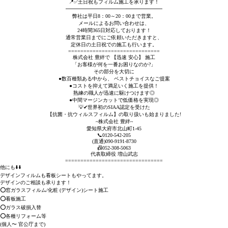
📍✅土日祝もフィルム施工を承ります！
━━━━━━━━━━━━━━━━━━━
弊社は平日8：00～20：00まで営業。
メールによるお問い合わせは、
24時間365日対応しております！
通常営業日までにご依頼いただきますと、
定休日の土日祝での施工も行います。
==============================
株式会社 豊絆で 【迅速 安心】 施工
「お客様が何を一番お困りなのか?」⁡
⁡その部分を大切に
●数百種類ある中から、 ベストチョイスなご提案
●コストを抑えて満足いく施工を提供！
熟練の職人が迅速に駆けつけます◎
●中間マージンカットで低価格を実現◎
💡✔世界初のSIAA認定を受けた
【抗菌・抗ウィルスフィルム】の取り扱いも始まりました!
~株式会社 豊絆~
愛知県大府市北山町1-45
📞0120-542-205
(直通)090-9191-8730
📠052-308-5063
代表取締役 増山武志
================================
他にも⬇️⬇️
デザインフィルムも看板シートもやってます。
デザインのご相談も承ります！
⭕窓ガラスフィルム/化粧 (デザイン)シート施工
⭕看板施工
⭕ガラス破損入替
⭕各種リフォーム等
(個人〜 官公庁まで)