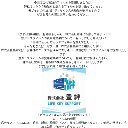
今回はこの種類のフィルムを使用しましたが、
弊社は１０００種類をも超えるフィルムを取り扱っています。
モザイクの用途だけでもたくさんの種類がありますので
ぜひお考えの際はお問い合わせください。
✨まずは無料相談・お見積もりから！株式会社豊絆に相談してみよう！✨
「窓ガラスフィルムの費用対効果について、もっと詳しく知りたい！」
「自分に合った窓ガラスフィルムを選んでほしい！」
そんなあなたは、ぜひ一度、株式会社豊絆にご相談ください。
株式会社豊絆では、お客様のニーズやお悩みに寄り添い、最適な窓ガラスフィルムをご提案いたし
ます。
窓ガラスフィルムの費用対効果についても、お気軽にご相談ください。
株式会社豊絆は、お客様の快適な暮らしをサポートいたします。
まずはお気軽にお問い合わせください。
【ガラスフィルムを選ぶ上でのポイント】
1. フィルムの種類
窓ガラスフィルムには、遮熱、断熱、飛散防止など、様々な種類があります。ご自宅の状況や、求
める効果に合わせて選びましょう。