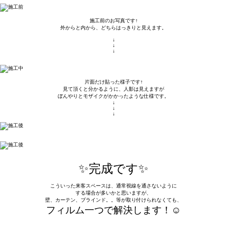
施工前のお写真です↑
外からと内から、どちらはっきりと見えます。
↓
↓
↓
片面だけ貼った様子です↑
見て頂くと分かるように、人影は見えますが
ぼんやりとモザイクがかかったような仕様です。
↓
↓
↓
✨完成です✨
こういった来客スペースは、通常視線を通さないように
する場合が多いかと思いますが、
壁、カーテン、ブラインド。。等が取り付けられなくても、
フィルム一つで解決します！☺️