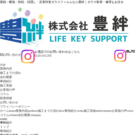
遮熱・断熱・防犯・目隠し・災害対策ガラスフィルムなら豊絆｜ガラス取替・修理もお任せ
お電話でのお問い合わせはこちら
お問い合わせ
0120-542-205
TOP
業務内容
施工までの流れ
会社概要
事例紹介
施工実績
お客様の声
コラム
新着情報
お問い合わせ
プライバシーポリシー
ホーム
home
業務内容
products
施工までの流れ
flow
事例紹介
works
施工実績
achievements
お客様の声
voice
コラム
column
会社概要
company
works
事例紹介
トップ
事例紹介