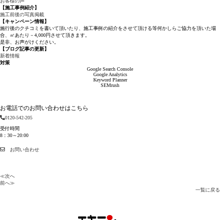
お客様の声
【施工事例紹介】
施工前後の写真掲載
【キャンペーン情報】
施行後のクチコミを書いて頂いたり、施工事例の紹介をさせて頂ける等何かしらご協力を頂いた場
合、㎡あたり－4,000円させて頂きます。
是非、お声がけください。
【ブログ記事の更新】
新着情報
対策
Google Search Console
Google Analytics
Keyword Planner
SEMrush
お電話でのお問い合わせはこちら
0120-542-205
受付時間
8：30～20:00
お問い合わせ
≪次へ
前へ≫
一覧に戻る