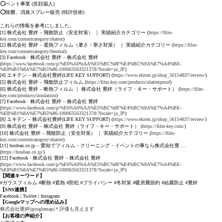
⭕ベント事業 (笑顔届人)
⭕除菌、消臭スプレー販売 (特許技術)
これらの情報を参考にしました。
[1] 株式会社 豊絆 – 飛散防止（安全対策） ｜ 実績紹介カテゴリー (
https://film-
key.com/contentcategory/shatter
)
[2] 株式会社 豊絆 – 遮熱フィルム（暑さ・寒さ対策） ｜ 実績紹介カテゴリー (
https://film-
key.com/contentcategory/thermal
)
[3] Facebook · 株式会社 豊絆 – 株式会社 豊絆
(
https://www.facebook.com/p/%E6%A0%AA%E5%BC%8F%E4%BC%9A%E7%A4%BE-
%E8%B1%8A%E7%B5%86-100063563321378/?locale=ja_JP
)
[4] エキテン – 株式会社豊絆(LIFE KEY SUPPORT) (
https://www.ekiten.jp/shop_56154837/review/
)
[5] 株式会社 豊絆 – 飛散防止フィルム (
https://film-key.com/products/shatterproof
)
[6] 株式会社 豊絆 – 断熱フィルム ｜ 株式会社 豊絆（ライフ・キー・サポート） (
https://film-
key.com/products/insulation
)
[7] Facebook · 株式会社 豊絆 – 株式会社 豊絆
(
https://www.facebook.com/p/%E6%A0%AA%E5%BC%8F%E4%BC%9A%E7%A4%BE-
%E8%B1%8A%E7%B5%86-100063563321378/?locale=ja_JP
)
[8] エキテン – 株式会社豊絆(LIFE KEY SUPPORT) (
https://www.ekiten.jp/shop_56154837/review/
)
[9] 株式会社 豊絆 – 株式会社 豊絆（ライフ・キー・サポート） (
https://film-key.com/
)
[10] 株式会社 豊絆 – 飛散防止（安全対策） ｜ 実績紹介カテゴリー (
https://film-
key.com/contentcategory/shatter
)
[11] houban.co.jp – 愛知でフィルム・クリーニング・イベントの事なら株式会社豊 …
(
https://houban.co.jp/
)
[12] Facebook · 株式会社 豊絆 – 株式会社 豊絆
(
https://www.facebook.com/p/%E6%A0%AA%E5%BC%8F%E4%BC%9A%E7%A4%BE-
%E8%B1%8A%E7%B5%86-100063563321378/?locale=ja_JP
)
【関連キーワード】
#ガラスフィルム #断熱 #遮熱 #防犯 #プライバシー #冬対策 #暖房費節約 #結露防止 #豊絆
【SNS連携】
Facebook | Twitter | Instagram
【Googleマップへの埋め込み】
株式会社豊絆(googlemap)＊評価も見えます
【お客様の声紹介】