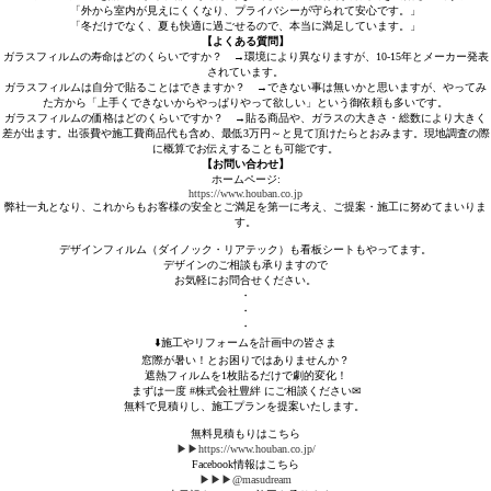
「外から室内が見えにくくなり、プライバシーが守られて安心です。」
「冬だけでなく、夏も快適に過ごせるので、本当に満足しています。」
【よくある質問】
ガラスフィルムの寿命はどのくらいですか？ →環境により異なりますが、10-15年とメーカー発表
されています。
ガラスフィルムは自分で貼ることはできますか？ →できない事は無いかと思いますが、やってみ
た方から「上手くできないからやっぱりやって欲しい」という御依頼も多いです。
ガラスフィルムの価格はどのくらいですか？ →貼る商品や、ガラスの大きさ・総数により大きく
差が出ます。出張費や施工費商品代も含め、最低3万円～と見て頂けたらとおみます。現地調査の際
に概算でお伝えすることも可能です。
【お問い合わせ】
ホームページ:
https://www.houban.co.jp
弊社一丸となり、これからもお客様の安全とご満足を第一に考え、ご提案・施工に努めてまいりま
す。
デザインフィルム（ダイノック・リアテック）も看板シートもやってます。
デザインのご相談も承りますので
お気軽にお問合せください。
・
・
・⁡
⬇️施工やリフォームを計画中の皆さま
窓際が暑い！とお困りではありませんか？
遮熱フィルムを1枚貼るだけで劇的変化！
まずは一度
#株式会社豊絆
に⁡ご相談ください✉
無料で見積りし、施工プランを提案いたします。 ⁡
無料見積もりはこちら
▶▶https://www.houban.co.jp/
Facebook情報はこちら
▶▶▶@masudream