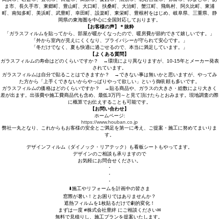
ま市、長久手市、東郷町、豊山町、大口町、扶桑町、大治町、蟹江町、飛島村、阿久比町、東浦
町、南知多町、美浜町、武豊町、幸田町、設楽町、東栄町、豊根村をはじめ、岐阜県、三重県、静
岡県の東海圏を中心に全国対応しております。
【お客様の声】＊抜粋
「ガラスフィルムを貼ってから、部屋が暖かくなったので、暖房費が節約できて嬉しいです。」
「外から室内が見えにくくなり、プライバシーが守られて安心です。」
「冬だけでなく、夏も快適に過ごせるので、本当に満足しています。」
【よくある質問】
ガラスフィルムの寿命はどのくらいですか？ →環境により異なりますが、10-15年とメーカー発表
されています。
ガラスフィルムは自分で貼ることはできますか？ →できない事は無いかと思いますが、やってみ
た方から「上手くできないからやっぱりやって欲しい」という御依頼も多いです。
ガラスフィルムの価格はどのくらいですか？ →貼る商品や、ガラスの大きさ・総数により大きく
差が出ます。出張費や施工費商品代も含め、最低3万円～と見て頂けたらとおみます。現地調査の際
に概算でお伝えすることも可能です。
【お問い合わせ】
ホームページ:
https://www.houban.co.jp
弊社一丸となり、これからもお客様の安全とご満足を第一に考え、ご提案・施工に努めてまいりま
す。
デザインフィルム（ダイノック・リアテック）も看板シートもやってます。
デザインのご相談も承りますので
お気軽にお問合せください。
・
・
・⁡
⬇️施工やリフォームを計画中の皆さま
窓際が暑い！とお困りではありませんか？
遮熱フィルムを1枚貼るだけで劇的変化！
まずは一度
#株式会社豊絆
に⁡ご相談ください✉
無料で見積りし、施工プランを提案いたします。 ⁡