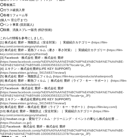
⭕看板施工
⭕ガラス破損入替
⭕各種リフォーム等
(個人〜 官公庁まで)
⭕ベント事業 (笑顔届人)
⭕除菌、消臭スプレー販売 (特許技術)
これらの情報を参考にしました。
[1] 株式会社 豊絆 – 飛散防止（安全対策） ｜ 実績紹介カテゴリー (
https://film-
key.com/contentcategory/shatter
)
[2] 株式会社 豊絆 – 遮熱フィルム（暑さ・寒さ対策） ｜ 実績紹介カテゴリー (
https://film-
key.com/contentcategory/thermal
)
[3] Facebook · 株式会社 豊絆 – 株式会社 豊絆
(
https://www.facebook.com/p/%E6%A0%AA%E5%BC%8F%E4%BC%9A%E7%A4%BE-
%E8%B1%8A%E7%B5%86-100063563321378/?locale=ja_JP
)
[4] エキテン – 株式会社豊絆(LIFE KEY SUPPORT)
(
https://www.ekiten.jp/shop_56154837/review/
)
[5] 株式会社 豊絆 – 飛散防止フィルム (
https://film-key.com/products/shatterproof
)
[6] 株式会社 豊絆 – 断熱フィルム ｜ 株式会社 豊絆（ライフ・キー・サポート） (
https://film-
key.com/products/insulation
)
[7] Facebook · 株式会社 豊絆 – 株式会社 豊絆
(
https://www.facebook.com/p/%E6%A0%AA%E5%BC%8F%E4%BC%9A%E7%A4%BE-
%E8%B1%8A%E7%B5%86-100063563321378/?locale=ja_JP
)
[8] エキテン – 株式会社豊絆(LIFE KEY SUPPORT)
(
https://www.ekiten.jp/shop_56154837/review/
)
[9] 株式会社 豊絆 – 株式会社 豊絆（ライフ・キー・サポート） (
https://film-key.com/
)
[10] 株式会社 豊絆 – 飛散防止（安全対策） ｜ 実績紹介カテゴリー (
https://film-
key.com/contentcategory/shatter
)
[11] houban.co.jp – 愛知でフィルム・クリーニング・イベントの事なら株式会社豊 …
(
https://houban.co.jp/
)
[12] Facebook · 株式会社 豊絆 – 株式会社 豊絆
(
https://www.facebook.com/p/%E6%A0%AA%E5%BC%8F%E4%BC%9A%E7%A4%BE-
%E8%B1%8A%E7%B5%86-100063563321378/?locale=ja_JP
)