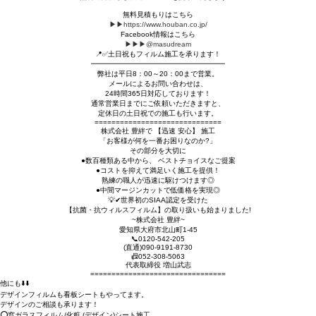
無料見積もりはこちら
▶▶https://www.houban.co.jp/
Facebook情報はこちら
▶▶▶@masudream
📍✅土日祝もフィルム施工を承ります！
━━━━━━━━━━━━━━━━━━━
弊社は平日8：00～20：00まで営業。
メールによるお問い合わせは、
24時間365日対応しております！
通常営業日までにご依頼いただきますと、
定休日の土日祝での施工も行います。
==============================
株式会社 豊絆で 【迅速 安心】 施工
「お客様が何を一番お困りなのか?」⁡
⁡その部分を大切に
●数百種類ある中から、 ベストチョイスなご提案
●コストを抑えて満足いく施工を提供！
熟練の職人が迅速に駆けつけます◎
●中間マージンカットで低価格を実現◎
💡✔世界初のSIAA認定を受けた
【抗菌・抗ウィルスフィルム】の取り扱いも始まりました!
~株式会社 豊絆~
愛知県大府市北山町1-45
📞0120-542-205
(直通)090-9191-8730
📠052-308-5063
代表取締役 増山武志
================================
他にも⬇️⬇️
デザインフィルムも看板シートもやってます。
デザインのご相談も承ります！
⭕窓ガラスフィルム/化粧 (デザイン)シート施工