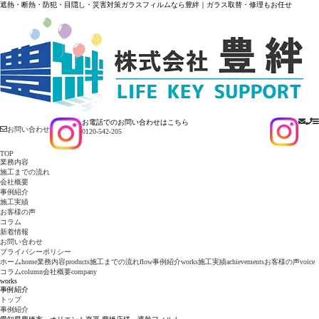
遮熱・断熱・防犯・目隠し・災害対策ガラスフィルムなら豊絆｜ガラス取替・修理もお任せ
お電話でのお問い合わせはこちら
お問い合わせ
0120-542-205
TOP
業務内容
施工までの流れ
会社概要
事例紹介
施工実績
お客様の声
コラム
新着情報
お問い合わせ
プライバシーポリシー
ホーム
home
業務内容
products
施工までの流れ
flow
事例紹介
works
施工実績
achievements
お客様の声
voice
コラム
column
会社概要
company
works
事例紹介
トップ
事例紹介