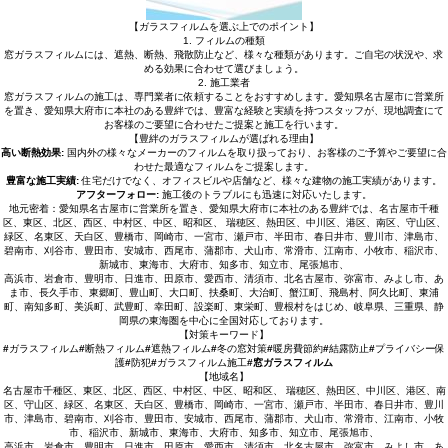
【ガラスフィルムを選ぶ上でのポイント】
1. フィルムの種類
窓ガラスフィルムには、遮熱、断熱、飛散防止など、様々な種類があります。ご自宅の状況や、求
める効果に合わせて選びましょう。
2. 施工業者
窓ガラスフィルムの施工は、専門業者に依頼することをおすすめします。愛知県名古屋市に営業所
を置き、愛知県大府市に本社のある豊絆では、豊富な経験と実績を持つスタッフが、現地調査にて
お客様のご要望に合わせたご提案と施工を行います。
【豊絆のガラスフィルムが選ばれる理由】
高い断熱効果:
国内外の様々なメーカーのフィルムを取り扱っており、お客様のご予算やご要望に合
わせた最適なフィルムをご提案します。
豊富な施工実績:
住宅だけでなく、オフィスビルや店舗など、様々な建物の施工実績があります。
アフターフォロー:
施工後のトラブルにも迅速に対応いたします。
地元密着：愛知県名古屋市に営業所を置き、愛知県大府市に本社のある豊絆では、名古屋市千種
区、東区、北区、西区、中村区、中区、昭和区、 瑞穂区、熱田区、中川区、港区、南区、守山区、
緑区、名東区、天白区、豊橋市、岡崎市、一宮市、瀬戸市、半田市、春日井市、豊川市、津島市、
碧南市、刈谷市、豊田市、安城市、西尾市、蒲郡市、犬山市、常滑市、江南市、小牧市、稲沢市、
新城市、東海市、大府市、知多市、知立市、尾張旭市、
高浜市、岩倉市、豊明市、日進市、田原市、愛西市、清須市、北名古屋市、弥富市、みよし市、あ
ま市、長久手市、東郷町、豊山町、大口町、扶桑町、大治町、蟹江町、飛島村、阿久比町、東浦
町、南知多町、美浜町、武豊町、幸田町、設楽町、東栄町、豊根村をはじめ、岐阜県、三重県、静
岡県の東海圏を中心に全国対応しております。
【対策キーワード】
#
ガラスフィルム
#
断熱フィルム
#
遮熱フィルム
#
冬の窓対策
#
暖房費節約
#
結露防止
#
プライバシー保
護
#
防犯
#
ガラスフィルム施工
#窓ガラスフィルム
【地域名】
名古屋市千種区、東区、北区、西区、中村区、中区、昭和区、 瑞穂区、熱田区、中川区、港区、南
区、守山区、緑区、名東区、天白区、豊橋市、岡崎市、一宮市、瀬戸市、半田市、春日井市、豊川
市、津島市、碧南市、刈谷市、豊田市、安城市、西尾市、蒲郡市、犬山市、常滑市、江南市、小牧
市、稲沢市、新城市、東海市、大府市、知多市、知立市、尾張旭市、
高浜市、岩倉市、豊明市、日進市、田原市、愛西市、清須市、北名古屋市、弥富市、みよし市、あ