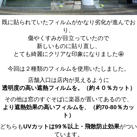
既に貼られていたフィルムがかなり劣化が進んでお
り、
傷やくすみが目立っていたので
新しいものに貼り直し、
とても綺麗にクリアな印象になりました🤩
今回は２種類のフィルムを使用いたしました。
店舗入口は店内が見えるように
透明度の高い遮熱フィルムを。（約４０％カット）
その他は窓のすぐそばに楽器が置いてあるので、
より遮熱効果の高いフィルムを
。
（約70-80％カッ
ト）
どちらも
UVカットは99％以上・飛散防止効果
がつい
ています。