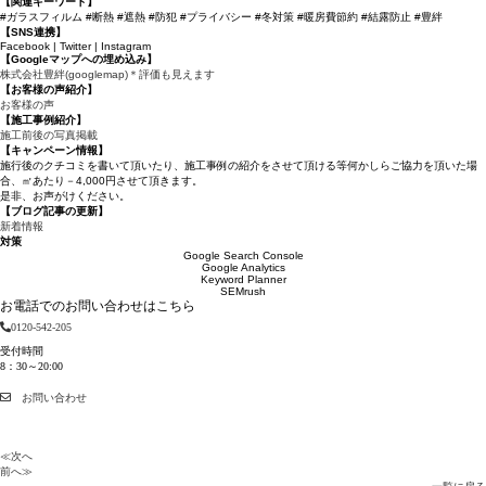
【関連キーワード】
#ガラスフィルム #断熱 #遮熱 #防犯 #プライバシー #冬対策 #暖房費節約 #結露防止 #豊絆
【SNS連携】
Facebook | Twitter | Instagram
【Googleマップへの埋め込み】
株式会社豊絆(googlemap)＊評価も見えます
【お客様の声紹介】
お客様の声
【施工事例紹介】
施工前後の写真掲載
【キャンペーン情報】
施行後のクチコミを書いて頂いたり、施工事例の紹介をさせて頂ける等何かしらご協力を頂いた場
合、㎡あたり－4,000円させて頂きます。
是非、お声がけください。
【ブログ記事の更新】
新着情報
対策
Google Search Console
Google Analytics
Keyword Planner
SEMrush
お電話でのお問い合わせはこちら
0120-542-205
受付時間
8：30～20:00
お問い合わせ
≪次へ
前へ≫