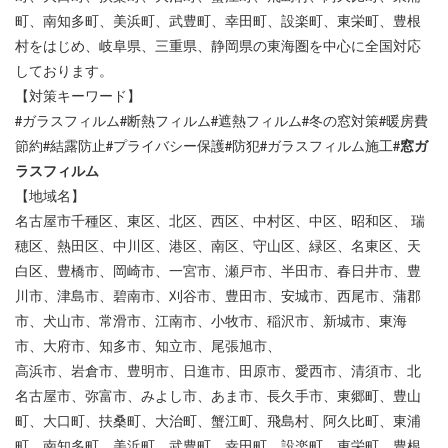
町、南知多町、美浜町、武豊町、幸田町、設楽町、東栄町、豊根
村をはじめ、岐阜県、三重県、静岡県の東海圏を中心に全国対応
しております。
【対策キーワード】
#
#
#
#
#
ガラスフィルム
断熱フィルム
遮熱フィルム
冬の窓対策
暖房費
#
#
#
#
#窓ガ
節約
結露防止
プライバシー保護
防犯
ガラスフィルム施工
ラスフィルム
【地域名】
名古屋市千種区、東区、北区、西区、中村区、中区、昭和区、 瑞
穂区、熱田区、中川区、港区、南区、守山区、緑区、名東区、天
白区、豊橋市、岡崎市、一宮市、瀬戸市、半田市、春日井市、豊
川市、津島市、碧南市、刈谷市、豊田市、安城市、西尾市、蒲郡
市、犬山市、常滑市、江南市、小牧市、稲沢市、新城市、東海
市、大府市、知多市、知立市、尾張旭市、
高浜市、岩倉市、豊明市、日進市、田原市、愛西市、清須市、北
名古屋市、弥富市、みよし市、あま市、長久手市、東郷町、豊山
町、大口町、扶桑町、大治町、蟹江町、飛島村、阿久比町、東浦
町、南知多町、美浜町、武豊町、幸田町、設楽町、東栄町、豊根