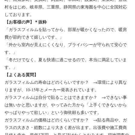
村をはじめ、岐阜県、三重県、静岡県の東海圏を中心に全国対応
しております。
【お客様の声】＊抜粋
「ガラスフィルムを貼ってから、部屋が暖かくなったので、暖房
費が節約できて嬉しいです。」
「外から室内が見えにくくなり、プライバシーが守られて安心で
す。」
「冬だけでなく、夏も快適に過ごせるので、本当に満足していま
す。」
【よくある質問】
ガラスフィルムの寿命はどのくらいですか？ →環境により異な
りますが、10-15年とメーカー発表されています。
ガラスフィルムは自分で貼ることはできますか？ →できない事
は無いかと思いますが、やってみた方から「上手くできないから
やっぱりやって欲しい」という御依頼も多いです。
ガラスフィルムの価格はどのくらいですか？ →貼る商品や、ガ
ラスの大きさ・総数により大きく差が出ます。出張費や施工費商
品代も含め、最低3万円～と見て頂けたらとおみます。現地調査の