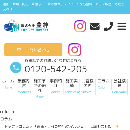
遮熱・断熱・防犯・目隠し・災害対策ガラスフィルムなら豊絆｜ガラス取替・修理も
お任せ
お問い合わせ
お電話でのお問い合わせはこちら
0120-542-205
ホーム
業務内
施工ま
事例紹
施工実
お客様
コラム
会社概
容
での流
介
績
の声
要
Home
Column
れ
Products
Works
Achievements
Voice
Company
Flow
column
コラム
トップ
コラム
「東浦・大府つなぐWAマルシェ」 出展しました！