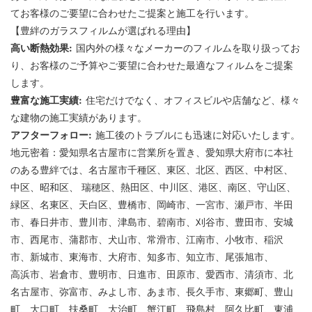
てお客様のご要望に合わせたご提案と施工を行います。
【豊絆のガラスフィルムが選ばれる理由】
高い断熱効果:
国内外の様々なメーカーのフィルムを取り扱ってお
り、お客様のご予算やご要望に合わせた最適なフィルムをご提案
します。
豊富な施工実績:
住宅だけでなく、オフィスビルや店舗など、様々
な建物の施工実績があります。
アフターフォロー:
施工後のトラブルにも迅速に対応いたします。
地元密着：愛知県名古屋市に営業所を置き、愛知県大府市に本社
のある豊絆では、名古屋市千種区、東区、北区、西区、中村区、
中区、昭和区、 瑞穂区、熱田区、中川区、港区、南区、守山区、
緑区、名東区、天白区、豊橋市、岡崎市、一宮市、瀬戸市、半田
市、春日井市、豊川市、津島市、碧南市、刈谷市、豊田市、安城
市、西尾市、蒲郡市、犬山市、常滑市、江南市、小牧市、稲沢
市、新城市、東海市、大府市、知多市、知立市、尾張旭市、
高浜市、岩倉市、豊明市、日進市、田原市、愛西市、清須市、北
名古屋市、弥富市、みよし市、あま市、長久手市、東郷町、豊山
町、大口町、扶桑町、大治町、蟹江町、飛島村、阿久比町、東浦