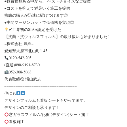
●数百種類ある中から、 ベストチョイスなご提案
●コストを抑えて満足いく施工を提供！
熟練の職人が迅速に駆けつけます◎
●中間マージンカットで低価格を実現◎
✔世界初のSIAA認定を受けた
【抗菌・抗ウィルスフィルム】の取り扱いも始まりました!
~株式会社 豊絆~
愛知県大府市北山町1-45
0120-542-205
(直通)090-9191-8730
052-308-5063
代表取締役 増山武志
================================
他にも
デザインフィルムも看板シートもやってます。
デザインのご相談も承ります！
窓ガラスフィルム/化粧 (デザイン)シート施工
看板施工