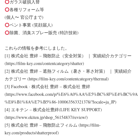
ガラス破損入替
各種リフォーム等
(個人〜 官公庁まで)
ベント事業 (笑顔届人)
除菌、消臭スプレー販売 (特許技術)
これらの情報を参考にしました。
[1] 株式会社 豊絆 – 飛散防止（安全対策） ｜ 実績紹介カテゴリー
(
https://film-key.com/contentcategory/shatter
)
[2] 株式会社 豊絆 – 遮熱フィルム（暑さ・寒さ対策） ｜ 実績紹介
カテゴリー (
https://film-key.com/contentcategory/thermal
)
[3] Facebook · 株式会社 豊絆 – 株式会社 豊絆
(
https://www.facebook.com/p/%E6%A0%AA%E5%BC%8F%E4%BC%
%E8%B1%8A%E7%B5%86-100063563321378/?locale=ja_JP
)
[4] エキテン – 株式会社豊絆(LIFE KEY SUPPORT)
(
https://www.ekiten.jp/shop_56154837/review/
)
[5] 株式会社 豊絆 – 飛散防止フィルム (
https://film-
key.com/products/shatterproof
)