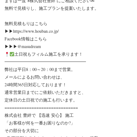
まずは一度
#株式会社豊絆
に⁡ご相談ください✉
無料で見積りし、施工プランを提案いたします。 ⁡
無料見積もりはこちら
▶▶https://www.houban.co.jp/
Facebook情報はこちら
▶▶▶@masudream
土日祝もフィルム施工を承ります！
━━━━━━━━━━━━━━━━━━━
弊社は平日8：00～20：00まで営業。
メールによるお問い合わせは、
24時間365日対応しております！
通常営業日までにご依頼いただきますと、
定休日の土日祝での施工も行います。
==============================
株式会社 豊絆で 【迅速 安心】 施工
「お客様が何を一番お困りなのか?」⁡
⁡その部分を大切に