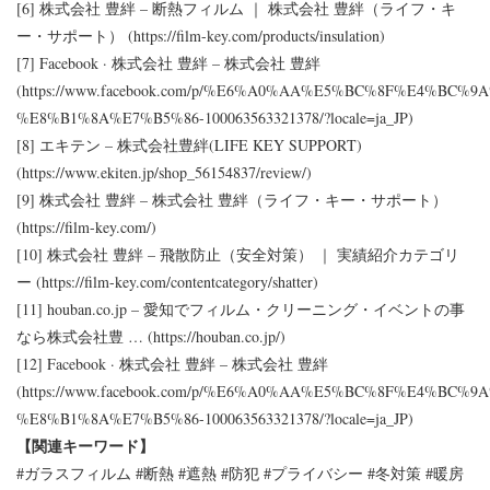
[6] 株式会社 豊絆 – 断熱フィルム ｜ 株式会社 豊絆（ライフ・キ
ー・サポート） (
https://film-key.com/products/insulation
)
[7] Facebook · 株式会社 豊絆 – 株式会社 豊絆
(
https://www.facebook.com/p/%E6%A0%AA%E5%BC%8F%E4%BC%
%E8%B1%8A%E7%B5%86-100063563321378/?locale=ja_JP
)
[8] エキテン – 株式会社豊絆(LIFE KEY SUPPORT)
(
https://www.ekiten.jp/shop_56154837/review/
)
[9] 株式会社 豊絆 – 株式会社 豊絆（ライフ・キー・サポート）
(
https://film-key.com/
)
[10] 株式会社 豊絆 – 飛散防止（安全対策） ｜ 実績紹介カテゴリ
ー (
https://film-key.com/contentcategory/shatter
)
[11] houban.co.jp – 愛知でフィルム・クリーニング・イベントの事
なら株式会社豊 … (
https://houban.co.jp/
)
[12] Facebook · 株式会社 豊絆 – 株式会社 豊絆
(
https://www.facebook.com/p/%E6%A0%AA%E5%BC%8F%E4%BC%
%E8%B1%8A%E7%B5%86-100063563321378/?locale=ja_JP
)
【関連キーワード】
#ガラスフィルム #断熱 #遮熱 #防犯 #プライバシー #冬対策 #暖房