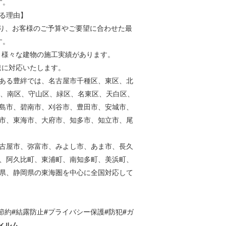
す。
る理由】
り、お客様のご予算やご要望に合わせた最
す。
、様々な建物の施工実績があります。
速に対応いたします。
ある豊絆では、名古屋市千種区、東区、北
区、南区、守山区、緑区、名東区、天白区、
島市、碧南市、刈谷市、豊田市、安城市、
市、東海市、大府市、知多市、知立市、尾
古屋市、弥富市、みよし市、あま市、長久
、阿久比町、東浦町、南知多町、美浜町、
県、静岡県の東海圏を中心に全国対応して
節約
#
結露防止
#
プライバシー保護
#
防犯
#
ガ
ィルム