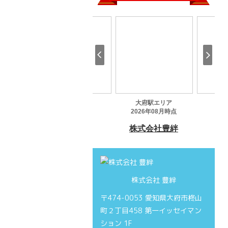
株式会社 豊絆
〒474-0053 愛知県大府市柊山
町２丁目458 第一イッセイマン
ション 1F