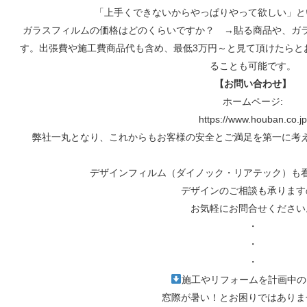
「上手くできないからやっぱりやって欲しい」と
ガラスフィルムの価格はどのくらいですか？ →貼る商品や、ガ
す。出張費や施工費商品代も含め、最低3万円～と見て頂けたらと
ることも可能です。
【お問い合わせ】
ホームページ:
https://www.houban.co.jp
弊社一丸となり、これからもお客様の安全とご満足を第一に考
デザインフィルム（ダイノック・リアテック）も
デザインのご相談も承ります
お気軽にお問合せください
・
・
・⁡
施工やリフォームを計画中の
窓際が暑い！とお困りではありま