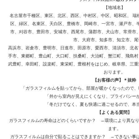
【地域名】
名古屋市千種区、東区、北区、西区、中村区、中区、昭和区、 瑞
区、緑区、名東区、天白区、豊橋市、岡崎市、一宮市、瀬戸市、
市、刈谷市、豊田市、安城市、西尾市、蒲郡市、犬山市、常滑市
市、大府市、知多市、知立市、尾
高浜市、岩倉市、豊明市、日進市、田原市、愛西市、清須市、北名
手市、東郷町、豊山町、大口町、扶桑町、大治町、蟹江町、飛島村
武豊町、幸田町、設楽町、東栄町、豊根村をはじめ、岐阜県、三重
おります。
【お客様の声】＊抜粋
「ガラスフィルムを貼ってから、部屋が暖かくなったので、
「外から室内が見えにくくなり、プライバシー
「冬だけでなく、夏も快適に過ごせるので、本
【よくある質問】
ガラスフィルムの寿命はどのくらいですか？ →環境により異なりま
ます。
ガラスフィルムは自分で貼ることはできますか？ →できない事