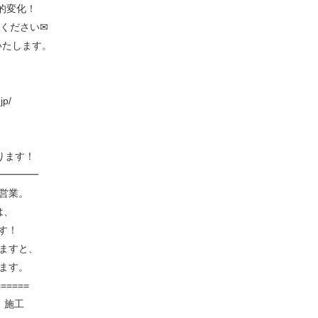
的変化！
談ください✉
します。 ⁡
jp/
ります！
━━━━
で営業。
は、
ます！
ますと、
ます。
======
 施工