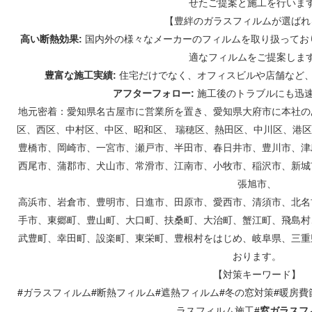
せたご提案と施工を行いま
【豊絆のガラスフィルムが選ばれ
高い断熱効果:
国内外の様々なメーカーのフィルムを取り扱ってお
適なフィルムをご提案しま
豊富な施工実績:
住宅だけでなく、オフィスビルや店舗など
アフターフォロー:
施工後のトラブルにも迅
地元密着：愛知県名古屋市に営業所を置き、愛知県大府市に本社の
区、西区、中村区、中区、昭和区、 瑞穂区、熱田区、中川区、港
豊橋市、岡崎市、一宮市、瀬戸市、半田市、春日井市、豊川市、津
西尾市、蒲郡市、犬山市、常滑市、江南市、小牧市、稲沢市、新城
張旭市、
高浜市、岩倉市、豊明市、日進市、田原市、愛西市、清須市、北名
手市、東郷町、豊山町、大口町、扶桑町、大治町、蟹江町、飛島村
武豊町、幸田町、設楽町、東栄町、豊根村をはじめ、岐阜県、三重
おります。
【対策キーワード】
#
ガラスフィルム
#
断熱フィルム
#
遮熱フィルム
#
冬の窓対策
#
暖房費
ラスフィルム施工
#窓ガラスフ