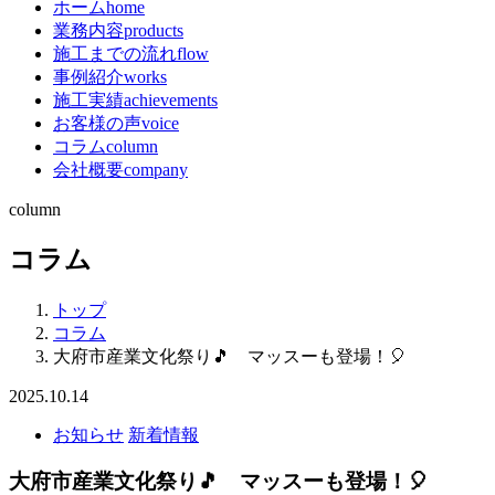
ホーム
home
業務内容
products
施工までの流れ
flow
事例紹介
works
施工実績
achievements
お客様の声
voice
コラム
column
会社概要
company
column
コラム
トップ
コラム
大府市産業文化祭り🎵 マッスーも登場！🎈
2025.10.14
お知らせ
新着情報
大府市産業文化祭り🎵 マッスーも登場！🎈