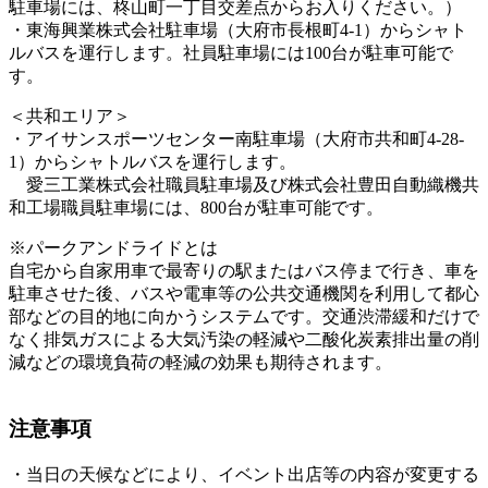
駐車場には、柊山町一丁目交差点からお入りください。）
・東海興業株式会社駐車場（大府市長根町4-1）からシャト
ルバスを運行します。社員駐車場には100台が駐車可能で
す。
＜共和エリア＞
・アイサンスポーツセンター南駐車場（大府市共和町4-28-
1）からシャトルバスを運行します。
愛三工業株式会社職員駐車場及び株式会社豊田自動織機共
和工場職員駐車場には、800台が駐車可能です。
※パークアンドライドとは
自宅から自家用車で最寄りの駅またはバス停まで行き、車を
駐車させた後、バスや電車等の公共交通機関を利用して都心
部などの目的地に向かうシステムです。交通渋滞緩和だけで
なく排気ガスによる大気汚染の軽減や二酸化炭素排出量の削
減などの環境負荷の軽減の効果も期待されます。
注意事項
・当日の天候などにより、イベント出店等の内容が変更する