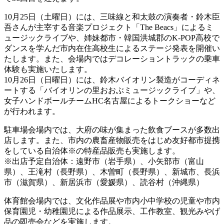
10月25日（土曜日）には、三味線と和太鼓の演奏者・鈴木臣
吾さんが主宰する音楽プロジェクト「The Beacs」によるミ
ュージックライブや、姉妹都市・韓国洪城郡のK-POP高校で
ダンスを学んだ市内在住高校生によるステージ発表を開催い
たします。また、会場内ではデコレーショントラックの乗車
体験も実施いたします。
10月26日（日曜日）には、鈴木バイオリン製造がコーディネ
ートする「バイオリンの里おおぶミュージックライブ」や、
女子ハンドボールチームHC名古屋によるトークショーなど
が行われます。
駐車場会場内では、大府の味が集まった飲食ブースが多数出
店します。また、市内の農畜産物販売をはじめ友好都市提携
をしている自治体※の特産品販売も実施します。
※出店予定自治体：遠野市（岩手県）、小矢部市（富山
県）、王滝村（長野県）、木曽町（長野県）、新城市、長浜
市（滋賀県）、新居浜市（愛媛県）、読谷村（沖縄県）
体育館会場内では、文化作品展や市内小中学校の児童や市内
保育園児・幼稚園児による作品展示、工作教室、観光みやげ
品の即売会などを実施します。