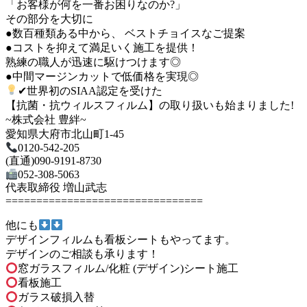
「お客様が何を一番お困りなのか?」⁡
⁡その部分を大切に
●数百種類ある中から、 ベストチョイスなご提案
●コストを抑えて満足いく施工を提供！
熟練の職人が迅速に駆けつけます◎
●中間マージンカットで低価格を実現◎
✔世界初のSIAA認定を受けた
【抗菌・抗ウィルスフィルム】の取り扱いも始まりました!
~株式会社 豊絆~
愛知県大府市北山町1-45
0120-542-205
(直通)090-9191-8730
052-308-5063
代表取締役 増山武志
================================
他にも
デザインフィルムも看板シートもやってます。
デザインのご相談も承ります！
窓ガラスフィルム/化粧 (デザイン)シート施工
看板施工
ガラス破損入替