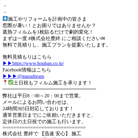
・
・⁡
施工やリフォームを計画中の皆さま
窓際が暑い！とお困りではありませんか？
遮熱フィルムを1枚貼るだけで劇的変化！
まずは一度
#株式会社豊絆
に⁡ご相談ください✉
無料で見積りし、施工プランを提案いたします。 ⁡
無料見積もりはこちら
▶▶https://www.houban.co.jp/
Facebook情報はこちら
▶▶▶@masudream
土日祝もフィルム施工を承ります！
━━━━━━━━━━━━━━━━━━━
弊社は平日8：00～20：00まで営業。
メールによるお問い合わせは、
24時間365日対応しております！
通常営業日までにご依頼いただきますと、
定休日の土日祝での施工も行います。
==============================
株式会社 豊絆で 【迅速 安心】 施工