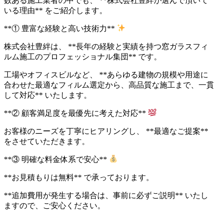
数ある施工業者の中でも、 **株式会社豊絆が選んで頂いて
いる理由** をご紹介します。
**① 豊富な経験と高い技術力**
株式会社豊絆は、 **長年の経験と実績を持つ窓ガラスフィ
ルム施工のプロフェッショナル集団** です。
工場やオフィスビルなど、 **あらゆる建物の規模や用途に
合わせた最適なフィルム選定から、高品質な施工まで、一貫
して対応** いたします。
**② 顧客満足度を最優先に考えた対応**
お客様のニーズを丁寧にヒアリングし、 **最適なご提案**
をさせていただきます。
**③ 明確な料金体系で安心**
**お見積もりは無料** で承っております。
**追加費用が発生する場合は、事前に必ずご説明** いたし
ますので、ご安心ください。