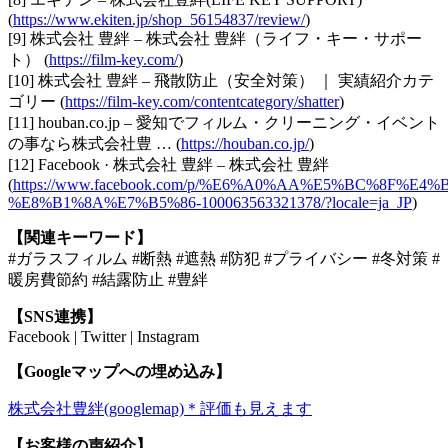
(
https://www.ekiten.jp/shop_56154837/review/
)
[9] 株式会社 豊絆 – 株式会社 豊絆（ライフ・キー・サポー
ト） (
https://film-key.com/
)
[10] 株式会社 豊絆 – 飛散防止（安全対策） ｜ 実績紹介カテ
ゴリー (
https://film-key.com/contentcategory/shatter
)
[11] houban.co.jp – 愛知でフィルム・クリーニング・イベント
の事なら株式会社豊 … (
https://houban.co.jp/
)
[12] Facebook · 株式会社 豊絆 – 株式会社 豊絆
(
https://www.facebook.com/p/%E6%A0%AA%E5%BC%8F%E
%E8%B1%8A%E7%B5%86-100063563321378/?locale=ja_JP
)
【関連キーワード】
#ガラスフィルム #断熱 #遮熱 #防犯 #プライバシー #冬対策 #
暖房費節約 #結露防止 #豊絆
【SNS連携】
Facebook | Twitter | Instagram
【Googleマップへの埋め込み】
株式会社豊絆(googlemap)＊評価も見えます
【お客様の声紹介】