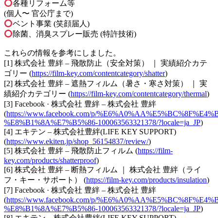
各種リフォーム等
(個人〜 官公庁まで)
ベント事業 (笑顔届人)
除菌、消臭スプレー販売 (特許技術)
これらの情報を参考にしました。
[1] 株式会社 豊絆 – 飛散防止（安全対策） ｜ 実績紹介カテ
ゴリー (
https://film-key.com/contentcategory/shatter
)
[2] 株式会社 豊絆 – 遮熱フィルム（暑さ・寒さ対策） ｜ 実
績紹介カテゴリー (
https://film-key.com/contentcategory/thermal
)
[3] Facebook · 株式会社 豊絆 – 株式会社 豊絆
(
https://www.facebook.com/p/%E6%A0%AA%E5%BC%8F%E
%E8%B1%8A%E7%B5%86-100063563321378/?locale=ja_JP
)
[4] エキテン – 株式会社豊絆(LIFE KEY SUPPORT)
(
https://www.ekiten.jp/shop_56154837/review/
)
[5] 株式会社 豊絆 – 飛散防止フィルム (
https://film-
key.com/products/shatterproof
)
[6] 株式会社 豊絆 – 断熱フィルム ｜ 株式会社 豊絆（ライ
フ・キー・サポート） (
https://film-key.com/products/insulation
)
[7] Facebook · 株式会社 豊絆 – 株式会社 豊絆
(
https://www.facebook.com/p/%E6%A0%AA%E5%BC%8F%E
%E8%B1%8A%E7%B5%86-100063563321378/?locale=ja_JP
)
[8] エキテン – 株式会社豊絆(LIFE KEY SUPPORT)