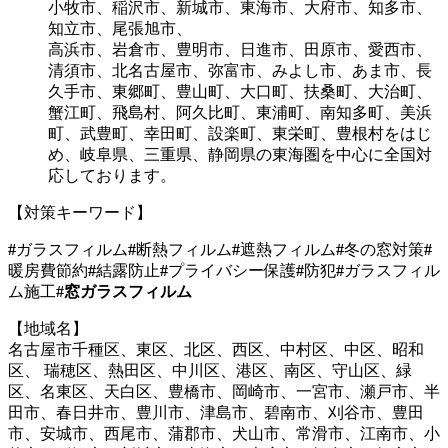
小牧市、稲沢市、新城市、東海市、大府市、知多市、
知立市、尾張旭市、
高浜市、岩倉市、豊明市、日進市、田原市、愛西市、
清須市、北名古屋市、弥富市、みよし市、あま市、長
久手市、東郷町、豊山町、大口町、扶桑町、大治町、
蟹江町、飛島村、阿久比町、東浦町、南知多町、美浜
町、武豊町、幸田町、設楽町、東栄町、豊根村をはじ
め、岐阜県、三重県、静岡県の東海圏を中心に全国対
応しております。
【対策キーワード】
#
ガラスフィルム
#
断熱フィルム
#
遮熱フィルム
#
冬の窓対策
#
暖房費節約
#
結露防止
#
プライバシー保護
#
防犯
#
ガラスフィル
ム施工
#窓ガラスフィルム
【地域名】
名古屋市千種区、東区、北区、西区、中村区、中区、昭和
区、 瑞穂区、熱田区、中川区、港区、南区、守山区、緑
区、名東区、天白区、豊橋市、岡崎市、一宮市、瀬戸市、半
田市、春日井市、豊川市、津島市、碧南市、刈谷市、豊田
市、安城市、西尾市、蒲郡市、犬山市、常滑市、江南市、小