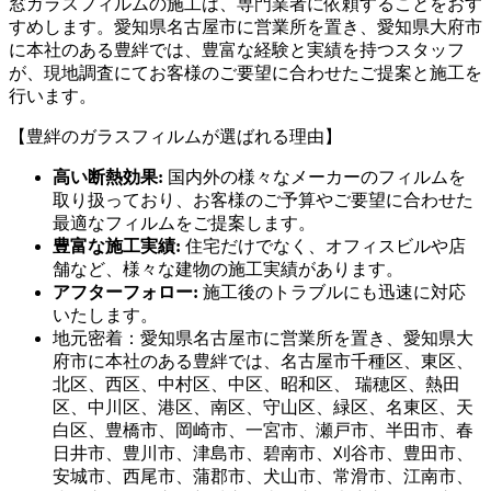
窓ガラスフィルムの施工は、専門業者に依頼することをおす
すめします。愛知県名古屋市に営業所を置き、愛知県大府市
に本社のある豊絆では、豊富な経験と実績を持つスタッフ
が、現地調査にてお客様のご要望に合わせたご提案と施工を
行います。
【豊絆のガラスフィルムが選ばれる理由】
高い断熱効果:
国内外の様々なメーカーのフィルムを
取り扱っており、お客様のご予算やご要望に合わせた
最適なフィルムをご提案します。
豊富な施工実績:
住宅だけでなく、オフィスビルや店
舗など、様々な建物の施工実績があります。
アフターフォロー:
施工後のトラブルにも迅速に対応
いたします。
地元密着：愛知県名古屋市に営業所を置き、愛知県大
府市に本社のある豊絆では、名古屋市千種区、東区、
北区、西区、中村区、中区、昭和区、 瑞穂区、熱田
区、中川区、港区、南区、守山区、緑区、名東区、天
白区、豊橋市、岡崎市、一宮市、瀬戸市、半田市、春
日井市、豊川市、津島市、碧南市、刈谷市、豊田市、
安城市、西尾市、蒲郡市、犬山市、常滑市、江南市、