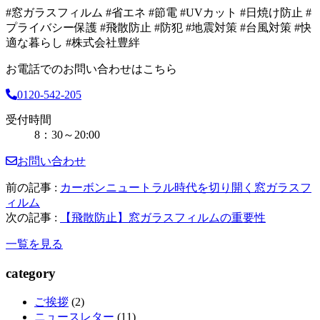
#窓ガラスフィルム #省エネ #節電 #UVカット #日焼け防止 #
プライバシー保護 #飛散防止 #防犯 #地震対策 #台風対策 #快
適な暮らし #株式会社豊絆
お電話でのお問い合わせはこちら
0120-542-205
受付時間
8：30～20:00
お問い合わせ
前の記事 :
カーボンニュートラル時代を切り開く窓ガラスフ
ィルム
次の記事 :
【飛散防止】窓ガラスフィルムの重要性
一覧を見る
category
ご挨拶
(2)
ニュースレター
(11)