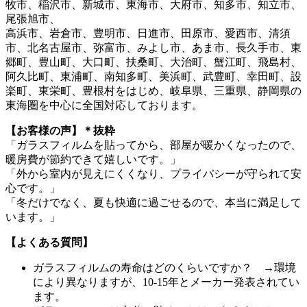
牧市、稲沢市、新城市、東海市、大府市、知多市、知立市、
尾張旭市、
高浜市、岩倉市、豊明市、日進市、田原市、愛西市、清須
市、北名古屋市、弥富市、みよし市、あま市、長久手市、東
郷町、豊山町、大口町、扶桑町、大治町、蟹江町、飛島村、
阿久比町、東浦町、南知多町、美浜町、武豊町、幸田町、設
楽町、東栄町、豊根村をはじめ、岐阜県、三重県、静岡県の
東海圏を中心に全国対応しております。
【お客様の声】＊抜粋
「ガラスフィルムを貼ってから、部屋が暖かくなったので、
暖房費が節約できて嬉しいです。」
「外から室内が見えにくくなり、プライバシーが守られて安
心です。」
「冬だけでなく、夏も快適に過ごせるので、本当に満足して
います。」
【よくある質問】
ガラスフィルムの寿命はどのくらいですか？ →環境
により異なりますが、10-15年とメーカー発表されてい
ます。