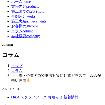
ホーム
home
業務内容
products
施工までの流れ
flow
事例紹介
works
施工実績
achievements
お客様の声
voice
コラム
column
会社概要
company
column
コラム
トップ
コラム
【工場・企業のCO2削減対策に】窓ガラスフィルムが
熱い理由
2025.02.10
Q&A
スタッフブログ
お知らせ
新着情報