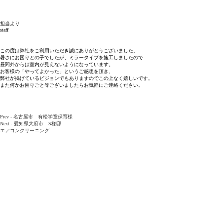
担当より
staff
この度は弊社をご利用いただき誠にありがとうございました。
暑さにお困りとの子でしたが、ミラータイプを施工しましたので
昼間外からは室内が見えないようになっています。
お客様の「やってよかった」というご感想を頂き、
弊社が掲げているビジョンでもありますのでこの上なく嬉しいです。
また何かお困りごと等ございましたらお気軽にご連絡ください。
別
Prev - 名古屋市 有松学童保育様
の
Next - 愛知県大府市 S様邸
お
エアコンクリーニング
客
様
の
声