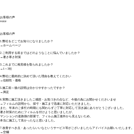
お客様の声
voice
お客様の声
1.弊社をどこでお知りになりましたか？
→ホームページ
2.ご利用する前まではどのようなことに悩んでいましたか？
→暑さ寒さ対策
3.これまでに相見積を取られましたか？
→1～3社
4.弊社に最終的に決めて頂いた理由を教えてください
→信頼性・価格
5.施工前～後の説明は分かりやすかったですか？
→満足
6.実際に施工頂きましたご感想・お気づきの点など、今後の為にお聞かせくださいませ
→フィルムの説明から、採寸・施工まで迅速に対応いただきました。
また、年末のご多忙の時期にも関わらずご丁寧に対応して頂き誠にありがとうございました。
暑さ対策のためにフィルムを付けようと思いましたが、
マンションの道路側の部屋で、フィルム施工後外から見えないため、
本当に施工して良かったなと思いました。
7.改善すべき点・あったらいいなというサービス等がございましたらアドバイスお願いいたします。
→空欄