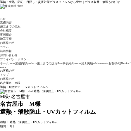
遮熱・断熱・防犯・目隠し・災害対策ガラスフィルムなら豊絆｜ガラス取替・修理もお任せ
TOP
業務内容
施工までの流れ
会社概要
事例紹介
施工実績
お客様の声
コラム
新着情報
お問い合わせ
プライバシーポリシー
ホーム
home
業務内容
products
施工までの流れ
flow
事例紹介
works
施工実績
achievements
お客様の声
voice
voice
お客様の声
トップ
お客様の声
名古屋市 M様
遮熱・飛散防止・UVカットフィルム
M様/ 名古屋市
名古屋市 M様
遮熱・飛散防止・UVカットフィルム
種類： 遮熱・飛散防止・UVカットフィルム
期間： 1日