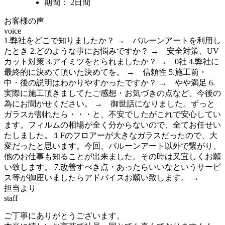
期間： 2日間
お客様の声
voice
1.弊社をどこで知りましたか？ → バルーンアートを利用し
たとき 2.どのような事にお悩みですか？ → 安全対策、UV
カット対策 3.アイミツをとられましたか？ → 0社 4.弊社に
最終的に決めて頂いた決めてを。 → 信頼性 5.施工前・
中・後の説明はわかりやすかったですか？ → やや満足 6.
実際に施工頂きましてたご感想・お気づきの点など、今後の
為にお聞かせください。 → 御世話になりました。ずっと
ガラスが割れたら・・・と、不安でしたがこれで安心してい
ます。フィルムの相場が全く分からないので、全てお任せい
たしました。１Fのフロアーが大きなガラスだったので、大
変だったと思います。今回、バルーンアート以外で繋がり、
他のお仕事も知ることが出来ました。その時は又宜しくお願
い致します。 7.改善すべき点・あったらいいなというサービ
ス等が御座いましたらアドバイスお願い致します。 →
担当より
staff
ご丁寧にありがとうございます。