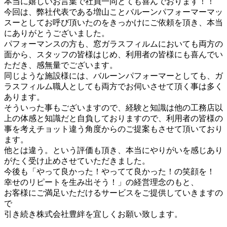
本当に嬉しいお言葉で社員一同とても喜んでおります！！
今回は、弊社代表である増山ことバルーンパフォーマーマッ
スーとしてお呼び頂いたのをきっかけにご依頼を頂き、本当
にありがとうございました。
パフォーマンスの方も、窓ガラスフィルムにおいても両方の
面から、スタッフの皆様はじめ、利用者の皆様にも喜んでい
ただき、感無量でございます。
同じような施設様には、バルーンパフォーマーとしても、ガ
ラスフィルム職人としても両方でお伺いさせて頂く事は多く
あります。
そういった事もございますので、経験と知識は他の工務店以
上の体感と知識だと自負しておりますので、利用者の皆様の
事を考えチョット違う角度からのご提案もさせて頂いており
ます。
他とは違う。という評価も頂き、本当にやりがいを感じあり
がたく受け止めさせていただきました。
今後も「やって良かった！やってて良かった！の笑顔を！
幸せのリピートを生み出そう！」の経営理念のもと、
お客様にご満足いただけるサービスをご提供していきますの
で
引き続き株式会社豊絆を宜しくお願い致します。