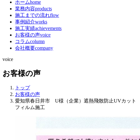
ホーム
home
業務内容
products
施工までの流れ
flow
事例紹介
works
施工実績
achievements
お客様の声
voice
コラム
column
会社概要
company
voice
お客様の声
トップ
お客様の声
愛知県春日井市 U様（企業）遮熱飛散防止UVカット
フィルム施工