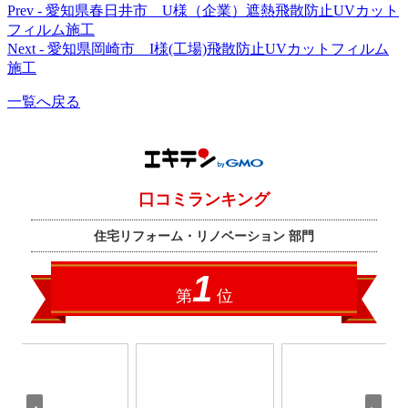
Prev - 愛知県春日井市 U様（企業）遮熱飛散防止UVカット
別
フィルム施工
の
Next - 愛知県岡崎市 I様(工場)飛散防止UVカットフィルム
施工
お
客
一覧へ戻る
様
の
声