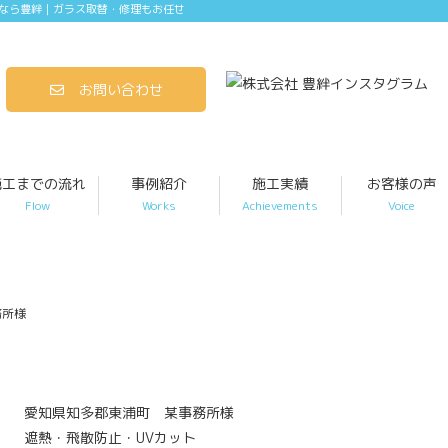
なら豊絆｜ガラス取替・修理もお任せ
お問い合わせ
施工までの流れ
事例紹介
施工実績
お客様の声
Flow
Works
Achievements
Voice
務所様
愛知県知多郡東浦町 某事務所様
遮熱・飛散防止・UVカット