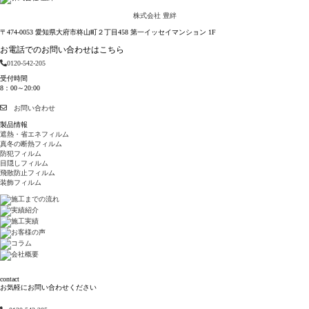
株式会社 豊絆
〒474-0053 愛知県大府市柊山町２丁目458 第一イッセイマンション 1F
お電話でのお問い合わせはこちら
0120-542-205
受付時間
8：00～20:00
お問い合わせ
製品情報
遮熱・省エネフィルム
真冬の断熱フィルム
防犯フィルム
目隠しフィルム
飛散防止フィルム
装飾フィルム
contact
お気軽にお問い合わせください