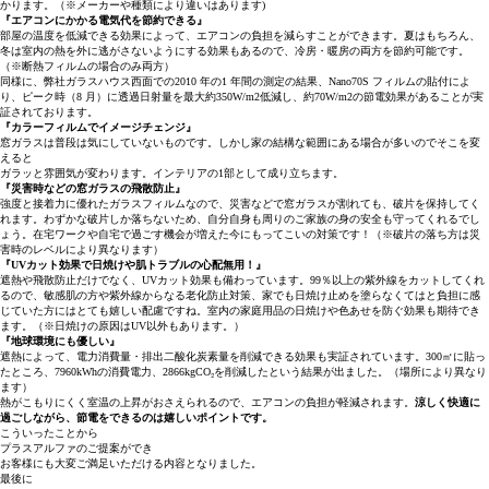
かります。（※メーカーや種類により違いはあります)
『エアコンにかかる電気代を節約できる』
部屋の温度を低減できる効果によって、エアコンの負担を減らすことができます。夏はもちろん、
冬は室内の熱を外に逃がさないようにする効果もあるので、冷房・暖房の両方を節約可能です。
（※断熱フィルムの場合のみ両方）
同様に、弊社ガラスハウス西面での2010 年の1 年間の測定の結果、Nano70S フィルムの貼付によ
り、ピーク時（8 月）に透過日射量を最大約350W/m2低減し、約70W/m2の節電効果があることが実
証されております。
『カラーフィルムでイメージチェンジ』
窓ガラスは普段は気にしていないものです。しかし家の結構な範囲にある場合が多いのでそこを変
えると
ガラッと雰囲気が変わります。インテリアの1部として成り立ちます。
『災害時などの窓ガラスの飛散防止』
強度と接着力に優れたガラスフィルムなので、災害などで窓ガラスが割れても、破片を保持してく
れます。わずかな破片しか落ちないため、自分自身も周りのご家族の身の安全も守ってくれるでし
ょう。在宅ワークや自宅で過ごす機会が増えた今にもってこいの対策です！（※破片の落ち方は災
害時のレベルにより異なります）
『UVカット効果で日焼けや肌トラブルの心配無用！』
遮熱や飛散防止だけでなく、UVカット効果も備わっています。99％以上の紫外線をカットしてくれ
るので、敏感肌の方や紫外線からなる老化防止対策、家でも日焼け止めを塗らなくてはと負担に感
じていた方にはとても嬉しい配慮ですね。室内の家庭用品の日焼けや色あせを防ぐ効果も期待でき
ます。（※日焼けの原因はUV以外もあります。）
『地球環境にも優しい』
遮熱によって、電力消費量・排出二酸化炭素量を削減できる効果も実証されています。300㎡に貼っ
たところ、7960kWhの消費電力、2866kgCO₂を削減したという結果が出ました。（場所により異なり
ます）
熱がこもりにくく室温の上昇がおさえられるので、エアコンの負担が軽減されます。
涼しく快適に
過ごしながら、節電をできるのは嬉しいポイントです。
こういったことから
プラスアルファのご提案ができ
お客様にも大変ご満足いただける内容となりました。
最後に