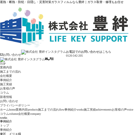
遮熱・断熱・防犯・目隠し・災害対策ガラスフィルムなら豊絆｜ガラス取替・修理もお任せ
お電話でのお問い合わせはこちら
お問い合わせ
0120-542-205
TOP
業務内容
施工までの流れ
会社概要
事例紹介
施工実績
お客様の声
コラム
新着情報
お問い合わせ
プライバシーポリシー
ホーム
home
業務内容
products
施工までの流れ
flow
事例紹介
works
施工実績
achievements
お客様の声
voice
コラム
column
会社概要
company
works
事例紹介
トップ
事例紹介
東区 イリエ様