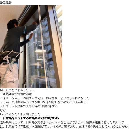
施工風景
貼ったことによるメリット
・遮熱効果で快適に節電
・イメージカラーの範囲が増え統一感があり、よりおしゃれになった
・万が一の災害の時ガラスが割れても飛散しないのでケガ人が減る
・ＵＶカット効果で人や設備の日焼けを防ぐ
など
いいことがたくさん増えました。
『日射熱をカットする遮熱効果で快適な生活』
遮熱効果によって、日射熱を効率よくカットすることができます。実際の建物で行ったテストで
は、机表面で15℃低減、体感温度6℃という結果が出ており、生活環境を快適にしてくれることがわ