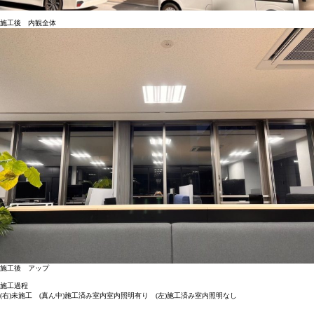
施工後 内観全体
施工後 アップ
施工過程
(右)未施工 (真ん中)施工済み室内室内照明有り (左)施工済み室内照明なし