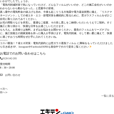
いかがでしたでしょうか。
「電気代削減対策で気になっていたけど、どんなフィルムがいいのか、どこの施工会社がいいのか
わからないから動かなかった」と思案中の皆様。
真っ最中の電気料金の値上げも含め、今後も起こりうる大地震や電力逼迫状態に備え、「リスクマ
ネージメント」しての省エネ・エコ・節電対策を継続的に取るために、窓ガラスフィルムをぜひご
自宅に取り入れてみてください。
お宅の間取りなどを拝見し、最適なご提案、その良し悪しをご納得いただいたうえでご契約。すぐ
施工に取り掛かり、快適な日常をお過ごしいただけます。
もちろん、お見積りは無料。まずはお悩みをお聞かせください。最良のフィルムをリーズナブル
に、施工技能士の国家資格を持った職人が手掛けます。電気代削減、そして暑い夏に備えて、快適
に過ごすおうち時間をぜひ手に入れてくださいね。
↓↓↓↓↓↓
コスパ最強！？省エネ対策・電気代節約には窓ガラス遮熱フィルム に興味をもっていただけました
ら引き続き
HP
、
Instagram
や
Facebook
のSNSも発信中ですので是非ご覧ください
お電話でのお問い合わせはこちら
0120-542-205
受付時間
8：30～20:00
お問い合わせ
≪次へ
前へ≫
一覧に戻る