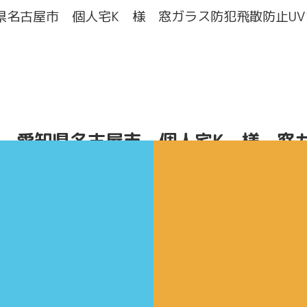
県名古屋市 個人宅K 様 窓ガラス防犯飛散防止U
愛知県名古屋市 個人宅K 様 窓
カットフィルム（防犯対策）施工
室内から（施工前：後）