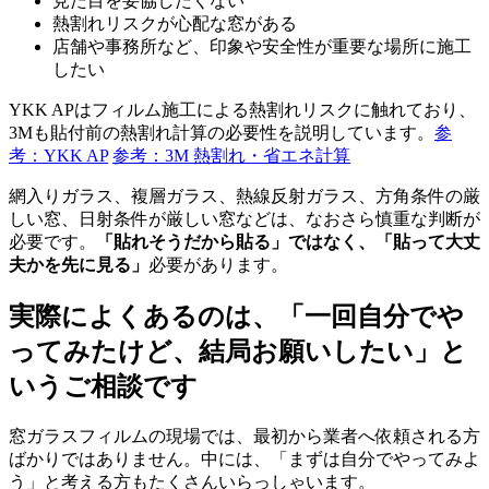
見た目を妥協したくない
熱割れリスクが心配な窓がある
店舗や事務所など、印象や安全性が重要な場所に施工
したい
YKK APはフィルム施工による熱割れリスクに触れており、
3Mも貼付前の熱割れ計算の必要性を説明しています。
参
考：YKK AP
参考：3M 熱割れ・省エネ計算
網入りガラス、複層ガラス、熱線反射ガラス、方角条件の厳
しい窓、日射条件が厳しい窓などは、なおさら慎重な判断が
必要です。
「貼れそうだから貼る」ではなく、「貼って大丈
夫かを先に見る」
必要があります。
実際によくあるのは、「一回自分でや
ってみたけど、結局お願いしたい」と
いうご相談です
窓ガラスフィルムの現場では、最初から業者へ依頼される方
ばかりではありません。中には、「まずは自分でやってみよ
う」と考える方もたくさんいらっしゃいます。