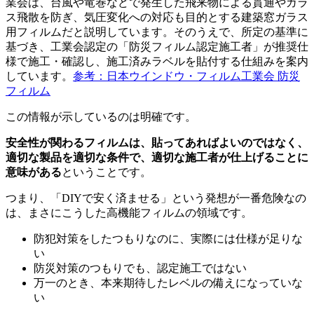
業会は、台風や竜巻などで発生した飛来物による貫通やガラ
ス飛散を防ぎ、気圧変化への対応も目的とする建築窓ガラス
用フィルムだと説明しています。そのうえで、所定の基準に
基づき、工業会認定の「防災フィルム認定施工者」が推奨仕
様で施工・確認し、施工済みラベルを貼付する仕組みを案内
しています。
参考：日本ウインドウ・フィルム工業会 防災
フィルム
この情報が示しているのは明確です。
安全性が関わるフィルムは、貼ってあればよいのではなく、
適切な製品を適切な条件で、適切な施工者が仕上げることに
意味がある
ということです。
つまり、「DIYで安く済ませる」という発想が一番危険なの
は、まさにこうした高機能フィルムの領域です。
防犯対策をしたつもりなのに、実際には仕様が足りな
い
防災対策のつもりでも、認定施工ではない
万一のとき、本来期待したレベルの備えになっていな
い