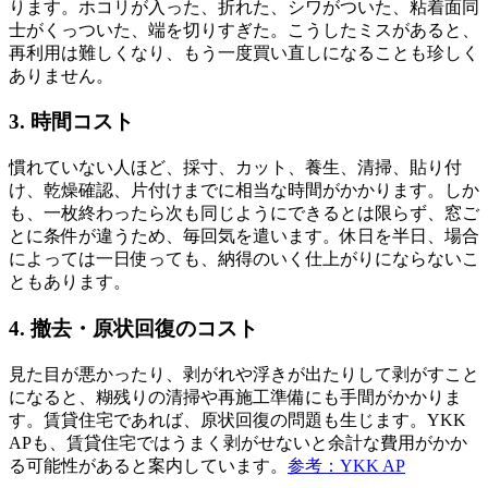
ります。ホコリが入った、折れた、シワがついた、粘着面同
士がくっついた、端を切りすぎた。こうしたミスがあると、
再利用は難しくなり、もう一度買い直しになることも珍しく
ありません。
3. 時間コスト
慣れていない人ほど、採寸、カット、養生、清掃、貼り付
け、乾燥確認、片付けまでに相当な時間がかかります。しか
も、一枚終わったら次も同じようにできるとは限らず、窓ご
とに条件が違うため、毎回気を遣います。休日を半日、場合
によっては一日使っても、納得のいく仕上がりにならないこ
ともあります。
4. 撤去・原状回復のコスト
見た目が悪かったり、剥がれや浮きが出たりして剥がすこと
になると、糊残りの清掃や再施工準備にも手間がかかりま
す。賃貸住宅であれば、原状回復の問題も生じます。YKK
APも、賃貸住宅ではうまく剥がせないと余計な費用がかか
る可能性があると案内しています。
参考：YKK AP