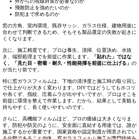
外からの視線対策が必要なのか
飛散防止を強めたいのか
防犯まで求めるのか
窓の方角、室内環境、既存サッシ、ガラス仕様、建物用途に
合わせて判断できるため、そもそも製品選定の失敗が起きに
くくなります。
次に、施工精度です。プロは養生、清掃、位置決め、水抜
き、端部処理までを前提に作業します。
「貼れた」ではな
く、「見た目・密着・耐久・性能発揮を前提に仕上げる」
の
が当たり前です。
特に窓ガラスフィルムは、下地の清浄度と施工時の取り回し
で仕上がりが大きく変わります。DIYではどうしてもホコリ
や糸くず、指紋、圧着ムラが出やすいですが、プロはそこを
前提に環境を整えて作業します。だから、結果として美観も
持ちやすく、長く使いやすいのです。
さらに、高機能フィルムほど、プロの価値は大きくなりま
す。防犯や防災のように、安全面に直結する用途では、誰が
施工するかが重要です。国家資格や認定制度が用意されてい
る分野であること自体、窓ガラスフィルム施工が専門技術を