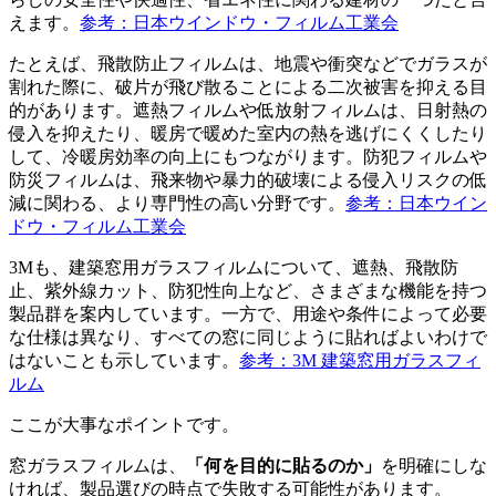
えます。
参考：日本ウインドウ・フィルム工業会
たとえば、飛散防止フィルムは、地震や衝突などでガラスが
割れた際に、破片が飛び散ることによる二次被害を抑える目
的があります。遮熱フィルムや低放射フィルムは、日射熱の
侵入を抑えたり、暖房で暖めた室内の熱を逃げにくくしたり
して、冷暖房効率の向上にもつながります。防犯フィルムや
防災フィルムは、飛来物や暴力的破壊による侵入リスクの低
減に関わる、より専門性の高い分野です。
参考：日本ウイン
ドウ・フィルム工業会
3Mも、建築窓用ガラスフィルムについて、遮熱、飛散防
止、紫外線カット、防犯性向上など、さまざまな機能を持つ
製品群を案内しています。一方で、用途や条件によって必要
な仕様は異なり、すべての窓に同じように貼ればよいわけで
はないことも示しています。
参考：3M 建築窓用ガラスフィ
ルム
ここが大事なポイントです。
窓ガラスフィルムは、
「何を目的に貼るのか」
を明確にしな
ければ、製品選びの時点で失敗する可能性があります。