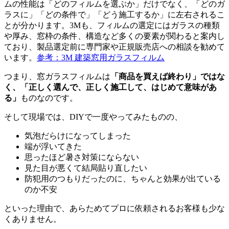
ムの性能は「どのフィルムを選ぶか」だけでなく、「どのガ
ラスに」「どの条件で」「どう施工するか」に左右されるこ
とが分かります。3Mも、フィルムの選定にはガラスの種類
や厚み、窓枠の条件、構造など多くの要素が関わると案内し
ており、製品選定前に専門家や正規販売店への相談を勧めて
います。
参考：3M 建築窓用ガラスフィルム
つまり、窓ガラスフィルムは
「商品を買えば終わり」ではな
く、「正しく選んで、正しく施工して、はじめて意味があ
る」
ものなのです。
そして現場では、DIYで一度やってみたものの、
気泡だらけになってしまった
端が浮いてきた
思ったほど暑さ対策にならない
見た目が悪くて結局貼り直したい
防犯用のつもりだったのに、ちゃんと効果が出ている
のか不安
といった理由で、あらためてプロに依頼されるお客様も少な
くありません。