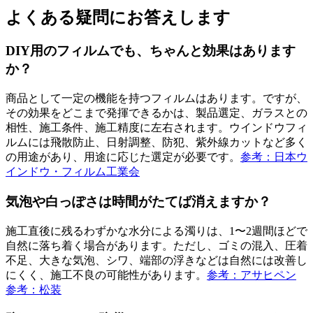
よくある疑問にお答えします
DIY用のフィルムでも、ちゃんと効果はあります
か？
商品として一定の機能を持つフィルムはあります。ですが、
その効果をどこまで発揮できるかは、製品選定、ガラスとの
相性、施工条件、施工精度に左右されます。ウインドウフィ
ルムには飛散防止、日射調整、防犯、紫外線カットなど多く
の用途があり、用途に応じた選定が必要です。
参考：日本ウ
インドウ・フィルム工業会
気泡や白っぽさは時間がたてば消えますか？
施工直後に残るわずかな水分による濁りは、1〜2週間ほどで
自然に落ち着く場合があります。ただし、ゴミの混入、圧着
不足、大きな気泡、シワ、端部の浮きなどは自然には改善し
にくく、施工不良の可能性があります。
参考：アサヒペン
参考：松装