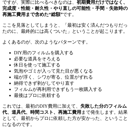
ですが、実際に比べるべきなのは、
初期費用だけではなく、
完成度・性能・耐久性・やり直しの可能性・手間・失敗時の
再施工費用まで含めた“総額”
です。
ここを見落としてしまうと、「最初は安く済んだつもりだっ
たのに、最終的には高くついた」ということが起こります。
よくあるのが、次のようなパターンです。
DIY用のフィルムを購入する
必要な道具をそろえる
休日を使って施工する
気泡やゴミが入って見た目が悪くなる
端が浮く、シワが寄る、位置がずれる
納得できず剥がしてやり直す
フィルムが再利用できずもう一枚購入する
最後はプロに依頼する
これでは、最初のDIY費用に加えて、
失敗した分のフィルム
代、道具代、時間コスト、再施工費用
まで発生します。結果
として、最初からプロに依頼した方が安かった、ということ
になるのです。