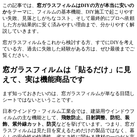
この記事では、
窓ガラスフィルムはDIYの方が本当に安いの
か
をテーマに、フィルムの基本機能、DIY施工で起こりやす
い失敗、見落としがちなコスト、そして最終的にプロへ依頼
した方が結果的に安く済みやすい理由まで、分かりやすく解
説していきます。
窓ガラスフィルムをこれから検討する方、すでにDIYを考え
ている方、過去に失敗した経験がある方は、ぜひ最後までご
覧ください。
窓ガラスフィルムは「貼るだけ」に見
えて、実は機能商品です
まず知っておきたいのは、窓ガラスフィルムが単なる目隠し
シートではないということです。
日本ウインドウ・フィルム工業会では、建築用ウインドウフ
ィルムの主な機能として、
飛散防止、日射調整、防犯、装
飾、紫外線カット、防災
などを挙げています。つまり、窓ガ
ラスフィルムは見た目を変えるためだけの製品ではなく、暮
らしの安全性や快適性、省エネ性に関わる建材の一つだと言