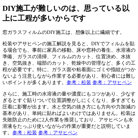
DIY施工が難しいのは、思っている以
上に工程が多いからです
窓ガラスフィルムのDIY施工は、想像以上に繊細です。
松装やアサヒペンの施工解説を見ると、DIYでフィルムを貼
る場合でも、事前に家具の移動、床や窓枠の養生、水溶液の
準備、ガラスの清掃、フィルムのカット、位置決め、水抜
き、空気抜き、端部のカット、乾燥中の管理など、多くの工
程が必要です。特に、ガラス面や粘着面にゴミや指紋がつか
ないよう注意しながら作業する必要があり、初心者には難し
いポイントが多くあります。
参考：松装
参考：アサヒペン
さらに、施工時の水溶液の量や濃度にもコツがあり、少なす
ぎるとすぐ貼りついて位置調整がしにくくなり、多すぎても
圧着に影響が出ます。水と空気の抜き方にも方向や力加減の
基本があり、単純に貼ればよいわけではありません。松装は
失敗防止のために2人作業を推奨しており、アサヒペンも水
溶液をたっぷり使いながらの作業が重要だと説明していま
す。
参考：松装
参考：アサヒペン