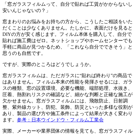
「窓ガラスフィルムって、自分で貼れば工賃がかからないし
安いんじゃないの？」
窓まわりのお悩みをお持ちの方から、こうしたご相談をいた
だくことは少なくありません。たしかに、表面だけを見ると
DIYの方が安く感じます。フィルム本体を購入して、自分で
貼れば施工費はゼロ。ネットショップやホームセンターでも
手軽に商品が見つかるため、「これなら自分でできそう」と
思うのも自然です。
ですが、実際のところはどうでしょうか。
窓ガラスフィルムは、ただガラスに“貼れば終わり”の商品で
はありません。フィルム本来の性能を発揮させるには、ガラ
スの種類、窓の設置環境、必要な機能、端部処理、水抜き、
圧着、熱割れリスクの確認など、細かな判断と正確な施工が
欠かせません。窓ガラスフィルムには、飛散防止、日射調
整、紫外線カット、防犯、装飾、防災といった多様な役割が
あり、製品の選び方や施工条件によって結果が大きく変わり
ます。
参考：日本ウインドウ・フィルム工業会
実際、メーカーや業界団体の情報を見ても、窓ガラスフィル