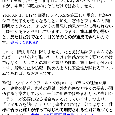
DIYで失敗したとき、まず目につくのは気泡やシワです。で
すが、本当に問題なのはそこだけではありません。
YKK APは、DIYで目隠しフィルムを施工した場合、気泡や
シワで見栄えが悪くなることに加え、窓枠とフィルムの間に
隙間ができると、せっかくの目隠し効果が十分に得られない
可能性があると説明しています。つまり、
施工精度が悪い
と、見た目だけでなく、目的そのものが達成できない
ので
す。
参考：YKK AP
これは目隠し用途に限りません。たとえば遮熱フィルムであ
れば、「とりあえず貼った」だけで体感が大きく変わるわけ
ではなく、ガラスとの相性や製品の性能、施工条件が関わり
ます。飛散防止や防犯、防災のように安全性が関わるフィル
ムであれば、なおさらです。
3Mは、ウインドウフィルムの効果にはガラスの種類や厚
み、建物の構造、窓枠の品質、外力条件など多くの要素が関
係すると案内しており、一部の用途では枠まわりへの専用シ
ーラントが必要になる場合もあるとしています。つまり、
「フィルムを貼った」という事実だけでは十分ではなく、
仕
様に合った施工が伴ってはじめて期待される性能に近づく
と