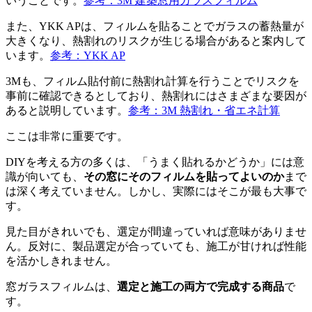
いうことです。
参考：3M 建築窓用ガラスフィルム
また、YKK APは、フィルムを貼ることでガラスの蓄熱量が
大きくなり、熱割れのリスクが生じる場合があると案内して
います。
参考：YKK AP
3Mも、フィルム貼付前に熱割れ計算を行うことでリスクを
事前に確認できるとしており、熱割れにはさまざまな要因が
あると説明しています。
参考：3M 熱割れ・省エネ計算
ここは非常に重要です。
DIYを考える方の多くは、「うまく貼れるかどうか」には意
識が向いても、
その窓にそのフィルムを貼ってよいのか
まで
は深く考えていません。しかし、実際にはそこが最も大事で
す。
見た目がきれいでも、選定が間違っていれば意味がありませ
ん。反対に、製品選定が合っていても、施工が甘ければ性能
を活かしきれません。
窓ガラスフィルムは、
選定と施工の両方で完成する商品
で
す。