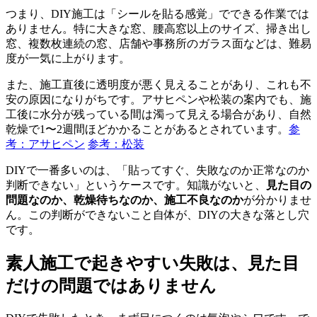
つまり、DIY施工は「シールを貼る感覚」でできる作業では
ありません。特に大きな窓、腰高窓以上のサイズ、掃き出し
窓、複数枚連続の窓、店舗や事務所のガラス面などは、難易
度が一気に上がります。
また、施工直後に透明度が悪く見えることがあり、これも不
安の原因になりがちです。アサヒペンや松装の案内でも、施
工後に水分が残っている間は濁って見える場合があり、自然
乾燥で1〜2週間ほどかかることがあるとされています。
参
考：アサヒペン
参考：松装
DIYで一番多いのは、「貼ってすぐ、失敗なのか正常なのか
判断できない」というケースです。知識がないと、
見た目の
問題なのか、乾燥待ちなのか、施工不良なのか
が分かりませ
ん。この判断ができないこと自体が、DIYの大きな落とし穴
です。
素人施工で起きやすい失敗は、見た目
だけの問題ではありません