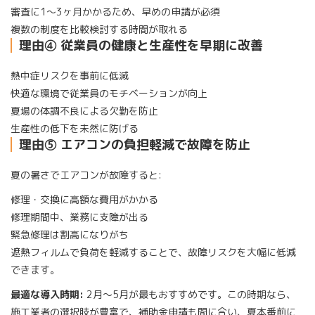
審査に1〜3ヶ月かかるため、早めの申請が必須
複数の制度を比較検討する時間が取れる
理由④ 従業員の健康と生産性を早期に改善
熱中症リスクを事前に低減
快適な環境で従業員のモチベーションが向上
夏場の体調不良による欠勤を防止
生産性の低下を未然に防げる
理由⑤ エアコンの負担軽減で故障を防止
夏の暑さでエアコンが故障すると:
修理・交換に高額な費用がかかる
修理期間中、業務に支障が出る
緊急修理は割高になりがち
遮熱フィルムで負荷を軽減することで、故障リスクを大幅に低減
できます。
最適な導入時期:
2月〜5月が最もおすすめです。この時期なら、
施工業者の選択肢が豊富で、補助金申請も間に合い、夏本番前に