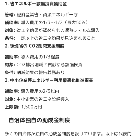
1. 省エネルギー設備投資補助金
管轄:
経済産業省・資源エネルギー庁
補助率:
導入費用の1/3〜1/2（最大50%）
対象:
省エネ効果が認められる遮熱フィルム導入
条件:
一定以上の省エネ効果が見込まれること
2. 環境省の CO2削減支援制度
補助率:
導入費用の1/3程度
対象:
CO2排出削減に貢献する設備投資
条件:
削減効果の報告義務あり
3. 中小企業等エネルギー利用最適化推進事業
補助率:
導入費用の2/3以内
対象:
中小企業の省エネ設備導入
上限額:
1,500万円
自治体独自の助成金制度
多くの自治体が独自の助成金制度を設けています。以下は代表的