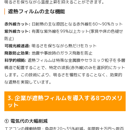
明るさを保ちながら温度上昇を抑えることができます。
遮熱フィルムの主な機能
赤外線カット:
日射熱の主な原因となる赤外線を60〜90%カット
紫外線カット:
有害な紫外線を99%以上カット(家具や床の色褪せ
防止)
可視光線透過:
明るさを保ちながら熱だけをカット
飛散防止効果:
地震や事故時のガラス飛散を防止
科学的根拠:
遮熱フィルムは特殊な金属膜やセラミック粒子を多層
構造で配置することで、特定の波長(赤外線)のみを選択的にカット
します。この技術により、明るさを犠牲にすることなく、効果的
な遮熱を実現しています。
3. 企業が遮熱フィルムを導入する8つのメリ
ット
① 電気代の大幅削減
エアコンの稼働時間・負荷を20〜35%削減。年間数十万円〜数百