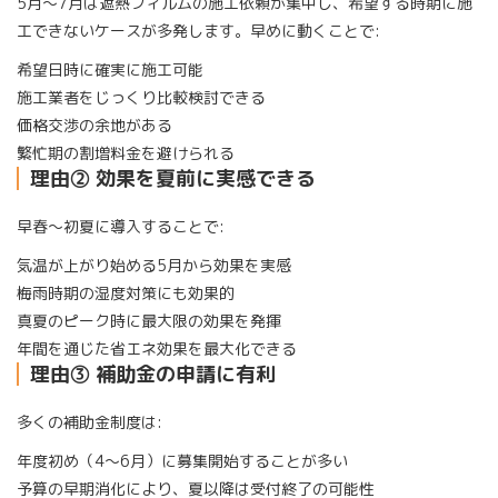
5月〜7月は遮熱フィルムの施工依頼が集中し、希望する時期に施
工できないケースが多発します。早めに動くことで:
希望日時に確実に施工可能
施工業者をじっくり比較検討できる
価格交渉の余地がある
繁忙期の割増料金を避けられる
理由② 効果を夏前に実感できる
早春〜初夏に導入することで:
気温が上がり始める5月から効果を実感
梅雨時期の湿度対策にも効果的
真夏のピーク時に最大限の効果を発揮
年間を通じた省エネ効果を最大化できる
理由③ 補助金の申請に有利
多くの補助金制度は:
年度初め（4〜6月）に募集開始することが多い
予算の早期消化により、夏以降は受付終了の可能性