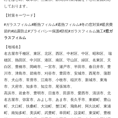
しております。
【対策キーワード】
#
#
#
#
#
ガラスフィルム
断熱フィルム
遮熱フィルム
冬の窓対策
暖房費
#
#
#
#
#窓ガ
節約
結露防止
プライバシー保護
防犯
ガラスフィルム施工
ラスフィルム
【地域名】
名古屋市千種区、東区、北区、西区、中村区、中区、昭和区、 瑞
穂区、熱田区、中川区、港区、南区、守山区、緑区、名東区、天
白区、豊橋市、岡崎市、一宮市、瀬戸市、半田市、春日井市、豊
川市、津島市、碧南市、刈谷市、豊田市、安城市、西尾市、蒲郡
市、犬山市、常滑市、江南市、小牧市、稲沢市、新城市、東海
市、大府市、知多市、知立市、尾張旭市、
高浜市、岩倉市、豊明市、日進市、田原市、愛西市、清須市、北
名古屋市、弥富市、みよし市、あま市、長久手市、東郷町、豊山
町、大口町、扶桑町、大治町、蟹江町、飛島村、阿久比町、東浦
町、南知多町、美浜町、武豊町、幸田町、設楽町、東栄町、豊根