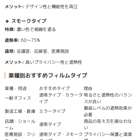
メリット:
デザイン性と機能性を両立
🔹 スモークタイプ
特徴:
濃い色で視線を遮る
遮熱率:
60〜75%
適用:
会議室、応接室、医療施設
メリット:
高いプライバシー性と遮熱性
業種別おすすめフィルムタイプ
業種・用途
おすすめタイプ
理由
透明タイプ・カラータ
明るさと遮熱性のバラン
一般オフィス
イプ
スが良い
最高レベルの遮熱効果が
製造工場・倉庫
ミラータイプ
必要
店舗・ショール
商品の見え方を損なわな
透明タイプ
ーム
い
医療施設・クリ
透明タイプ・スモーク
プライバシー保護と清潔