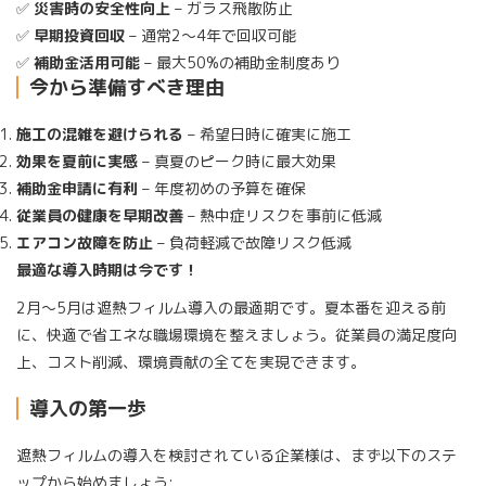
✅
災害時の安全性向上
– ガラス飛散防止
✅
早期投資回収
– 通常2〜4年で回収可能
✅
補助金活用可能
– 最大50%の補助金制度あり
今から準備すべき理由
施工の混雑を避けられる
– 希望日時に確実に施工
効果を夏前に実感
– 真夏のピーク時に最大効果
補助金申請に有利
– 年度初めの予算を確保
従業員の健康を早期改善
– 熱中症リスクを事前に低減
エアコン故障を防止
– 負荷軽減で故障リスク低減
最適な導入時期は今です！
2月〜5月は遮熱フィルム導入の最適期です。夏本番を迎える前
に、快適で省エネな職場環境を整えましょう。従業員の満足度向
上、コスト削減、環境貢献の全てを実現できます。
導入の第一歩
遮熱フィルムの導入を検討されている企業様は、まず以下のステ
ップから始めましょう: