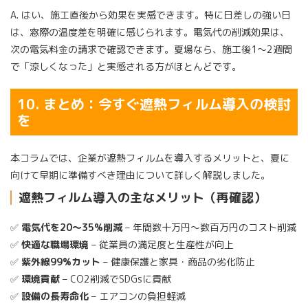
A. はい、施工直後から効果を実感できます。特に日差しの強い日
は、窓際の温度差を明確に感じられます。電気代の削減効果は、
次の電気料金の請求で確認できます。夏場なら、施工後1〜2週間
で「涼しくなった」と実感される方がほとんどです。
10. まとめ：今すぐ遮熱フィルム導入の検討
を
本コラムでは、企業が遮熱フィルムを導入するメリットと、夏に
向けて早期に準備すべき理由について詳しく解説しました。
遮熱フィルム導入の主なメリット（再確認）
✅
電気代を20〜35%削減
– 年間数十万円〜数百万円のコスト削減
✅
快適な職場環境
– 従業員の満足度と生産性が向上
✅
紫外線99%カット
– 健康保護と家具・商品の劣化防止
✅
環境貢献
– CO2削減でSDGsに貢献
✅
設備の長寿命化
– エアコンの負担軽減