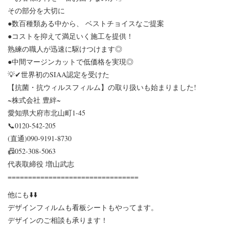
⁡その部分を大切に
●数百種類ある中から、 ベストチョイスなご提案
●コストを抑えて満足いく施工を提供！
熟練の職人が迅速に駆けつけます◎
●中間マージンカットで低価格を実現◎
💡✔世界初のSIAA認定を受けた
【抗菌・抗ウィルスフィルム】の取り扱いも始まりました!
~株式会社 豊絆~
愛知県大府市北山町1-45
📞0120-542-205
(直通)090-9191-8730
📠052-308-5063
代表取締役 増山武志
================================
他にも⬇️⬇️
デザインフィルムも看板シートもやってます。
デザインのご相談も承ります！