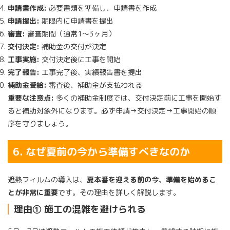
申請書作成:
必要書類を準備し、申請書を作成
申請提出:
期限内に申請書を提出
審査:
審査期間（通常1〜3ヶ月）
交付決定:
補助金の交付が決定
工事実施:
交付決定後に工事を開始
完了報告:
工事完了後、実績報告書を提出
補助金受給:
審査後、補助金が支払われる
重要な注意点:
多くの補助金制度では、
交付決定前に工事を開始す
ると補助対象外
になります。必ず申請→交付決定→工事開始の順
序を守りましょう。
6. なぜ夏前の今から準備すべきなのか
遮熱フィルムの導入は、
夏本番を迎える前の今、準備を始めるこ
とが非常に重要
です。その理由を詳しく解説します。
理由① 施工の混雑を避けられる