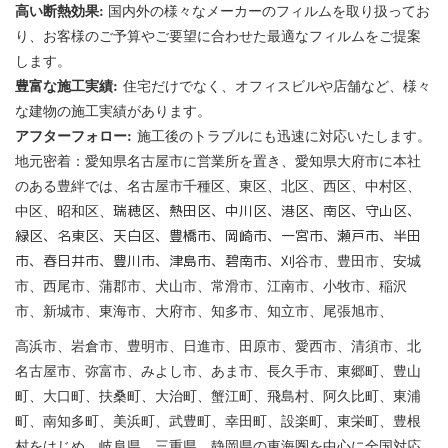
高い断熱効果:
国内外の様々なメーカーのフィルムを取り扱ってお
り、お客様のご予算やご要望に合わせた最適なフィルムをご提案
します。
豊富な施工実績:
住宅だけでなく、オフィスビルや店舗など、様々
な建物の施工実績があります。
アフターフォロー:
施工後のトラブルにも迅速に対応いたします。
地元密着：
愛知県
名古屋市に営業所を置き、愛知県大府市に本社
のある豊絆では、
名古屋市
千種区、東区、北区、西区、中村区、
中区、昭和区、
瑞穂区、熱田区、中川区、港区、南区、守山区、
緑区、名東区、天白区、
豊橋市
、
岡崎市
、
一宮市
、
瀬戸市
、
半田
市
、
春日井市
、
豊川市
、
津島市
、
碧南市
、
刈谷市
、
豊田市
、
安城
市
、
西尾市
、
蒲郡市
、
犬山市
、
常滑市
、
江南市
、
小牧市
、
稲沢
市
、
新城市
、
東海市
、
大府市
、
知多市
、
知立市
、尾張旭市、
高浜市
、岩倉市、豊明市、日進市、田原市、愛西市、清須市、北
名古屋市、弥富市、みよし市、あま市、長久手市、東郷町、豊山
町、大口町、扶桑町、大治町、蟹江町、飛島村、阿久比町、東浦
町、南知多町、美浜町、武豊町、幸田町、設楽町、東栄町、豊根
村をはじめ、
岐阜県
、
三重県
、
静岡県
の東海圏を中心に全国対応