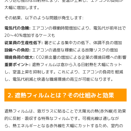
入り込む強烈な日射熱により、室温が上昇し、エアコンの負荷が
大幅に増加します。
その結果、以下のような問題が発生します:
電気代の急騰:
エアコンの稼働時間増加により、電気代が前年比で
20〜40%増加するケースも
従業員の生産性低下:
暑さによる集中力の低下、体調不良の増加
設備への負担:
エアコンの過度な稼働による故障リスクの増加
環境負荷の増大:
CO2排出量の増加による企業の環境目標への影響
重要ポイント:
遮熱フィルムは窓から入る日射熱を大幅にカット
し、室温上昇を抑制します。これにより、エアコンの負荷を軽減
し、電気代削減と快適な職場環境の両立が可能になります。
2. 遮熱フィルムとは？その仕組みと効果
遮熱フィルムは、窓ガラスに貼ることで太陽光の熱(赤外線)を効果
的に反射・吸収する特殊なフィルムです。可視光線は通しなが
ら、熱エネルギーとなる赤外線を大幅にカットするため、室内の