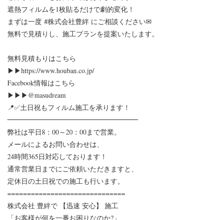
遮熱フィルムを1枚貼るだけで劇的変化！
まずは一度
#株式会社豊絆
に⁡ご相談ください✉
無料で見積りし、施工プランを提案いたします。 ⁡
無料見積もりはこちら
▶▶https://www.houban.co.jp/
Facebook情報はこちら
▶▶▶@masudream
📍✅土日祝もフィルム施工を承ります！
━━━━━━━━━━━━━━━━━━━
弊社は平日8：00～20：00まで営業。
メールによるお問い合わせは、
24時間365日対応しております！
通常営業日までにご依頼いただきますと、
定休日の土日祝での施工も行います。
==============================
株式会社 豊絆で 【迅速 安心】 施工
「お客様が何を一番お困りなのか?」⁡