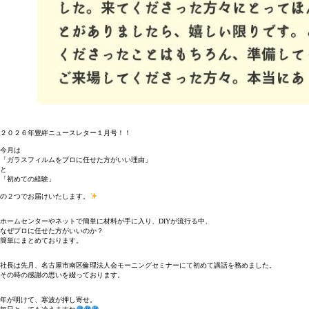
２０２６年豊絆ニュースレター１月号！！
今月は
「ガラスフィルムをプロに任せた方がいい理由」
と
「初めての経験」
の２つでお届けいたします。
ホームセンターやネットで簡単に材料が手に入り、DIYが流行る中、
なぜプロに任せた方がいいのか？
簡単にまとめております。
社長は先月、名古屋市南区倫理法人会モーニングセミナーにて初めて講話を務めました。
その時の感謝の思いを綴っております。
年が明けて、寒波が押し寄せ。