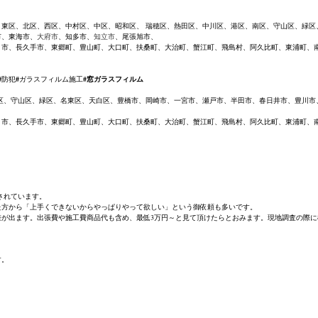
、東区、北区、西区、中村区、中区、昭和区、 瑞穂区、熱田区、中川区、港区、南区、守山区、緑
市、東海市、
大府市
、知多市、
知立市
、尾張旭市、
ま市、長久手市、東郷町、豊山町、大口町、扶桑町、大治町、蟹江町、飛島村、阿久比町、東浦町、
#
防犯
#
ガラスフィルム施工
#窓ガラスフィルム
区、守山区、緑区、名東区、天白区、豊橋市、岡崎市、一宮市、瀬戸市、半田市、春日井市、豊川市
ま市、長久手市、東郷町、豊山町、大口町、扶桑町、大治町、蟹江町、飛島村、阿久比町、東浦町、
されています。
た方から「上手くできないからやっぱりやって欲しい」という御依頼も多いです。
が出ます。出張費や施工費商品代も含め、最低3万円～と見て頂けたらとおみます。現地調査の際に
す。