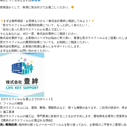
毎日とっても冷えますね
皆様温かくして、体調に気を付けてお過ごしください。
まずは無料相談・お見積もりから！株式会社豊絆に相談してみよう！
「窓ガラスフィルムの費用対効果について、もっと詳しく知りたい！」
「自分に合った窓ガラスフィルムを選んでほしい！」
そんなあなたは、ぜひ一度、株式会社豊絆にご相談ください。
株式会社豊絆では、お客様のニーズやお悩みに寄り添い、最適な窓ガラスフィルムをご提案いたし
窓ガラスフィルムの費用対効果についても、お気軽にご相談ください。
株式会社豊絆は、お客様の快適な暮らしをサポートいたします。
まずはお気軽にお問い合わせください。
【ガラスフィルムを選ぶ上でのポイント】
1. フィルムの種類
窓ガラスフィルムには、遮熱、断熱、飛散防止など、様々な種類があります。ご自宅の状況や、求
2. 施工業者
窓ガラスフィルムの施工は、専門業者に依頼することをおすすめします。愛知県名古屋市に営業所
【豊絆のガラスフィルムが選ばれる理由】
高い断熱効果:
国内外の様々なメーカーのフィルムを取り扱っており、お客様のご予算やご要望に合