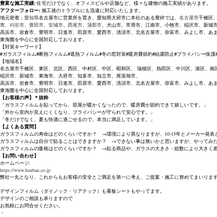
豊富な施工実績:
住宅だけでなく、オフィスビルや店舗など、様々な建物の施工実績があります。
アフターフォロー:
施工後のトラブルにも迅速に対応いたします。
地元密着：
愛知県
名古屋市に営業所を置き、愛知県大府市に本社のある豊絆では、
名古屋市
千種区
市、
刈谷市
、
豊田市
、
安城市
、
西尾市
、
蒲郡市
、犬山市、常滑市、江南市、小牧市、稲沢市、新城
高浜市、岩倉市、豊明市、日進市、田原市、愛西市、清須市、北名古屋市、弥富市、みよし市、あ
東海圏を中心に全国対応しております。
【対策キーワード】
#
ガラスフィルム
#
断熱フィルム
#
遮熱フィルム
#
冬の窓対策
#
暖房費節約
#
結露防止
#
プライバシー保護
【地域名】
名古屋市千種区、東区、北区、西区、中村区、中区、昭和区、 瑞穂区、熱田区、中川区、港区、南
稲沢市、新城市、東海市、大府市、知多市、知立市、尾張旭市、
高浜市、岩倉市、豊明市、日進市、田原市、愛西市、清須市、北名古屋市、弥富市、みよし市、あ
東海圏を中心に全国対応しております。
【お客様の声】＊抜粋
「ガラスフィルムを貼ってから、部屋が暖かくなったので、暖房費が節約できて嬉しいです。」
「外から室内が見えにくくなり、プライバシーが守られて安心です。」
「冬だけでなく、夏も快適に過ごせるので、本当に満足しています。」
【よくある質問】
ガラスフィルムの寿命はどのくらいですか？ →環境により異なりますが、10-15年とメーカー発表
ガラスフィルムは自分で貼ることはできますか？ →できない事は無いかと思いますが、やってみ
ガラスフィルムの価格はどのくらいですか？ →貼る商品や、ガラスの大きさ・総数により大きく差
【お問い合わせ】
ホームページ:
https://www.houban.co.jp
弊社一丸となり、これからもお客様の安全とご満足を第一に考え、ご提案・施工に努めてまいりま
デザインフィルム（ダイノック・リアテック）も看板シートもやってます。
デザインのご相談も承りますので
お気軽にお問合せください。
・