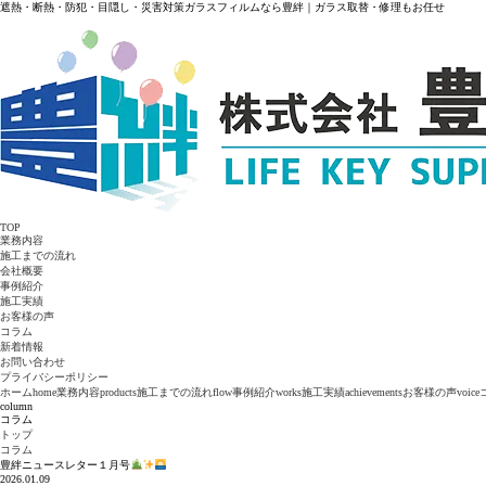
遮熱・断熱・防犯・目隠し・災害対策ガラスフィルムなら豊絆｜ガラス取替・修理もお任せ
TOP
業務内容
施工までの流れ
会社概要
事例紹介
施工実績
お客様の声
コラム
新着情報
お問い合わせ
プライバシーポリシー
ホーム
home
業務内容
products
施工までの流れ
flow
事例紹介
works
施工実績
achievements
お客様の声
voice
column
コラム
トップ
コラム
豊絆ニュースレター１月号
2026.01.09