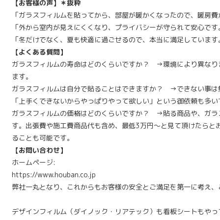
【お客様の声】＊抜粋
「ガラスフィルムを貼ってから、部屋が暖かくなったので、暖房費
「外から室内が見えにくくなり、プライバシーが守られて安心です
「冬だけでなく、夏も快適に過ごせるので、本当に満足しています
【よくある質問】
ガラスフィルムの寿命はどのくらいですか？ →環境により異なりま
ます。
ガラスフィルムは自分で貼ることはできますか？ →できない事は
「上手くできないからやっぱりやって欲しい」という御依頼も多い
ガラスフィルムの価格はどのくらいですか？ →貼る商品や、ガラ
す。出張費や施工費商品代も含め、最低3万円～と見て頂けたらと
ることも可能です。
【お問い合わせ】
ホームページ:
https://www.houban.co.jp
弊社一丸となり、これからもお客様の安全とご満足を第一に考え、
デザインフィルム（ダイノック・リアテック）も看板シートもやっ