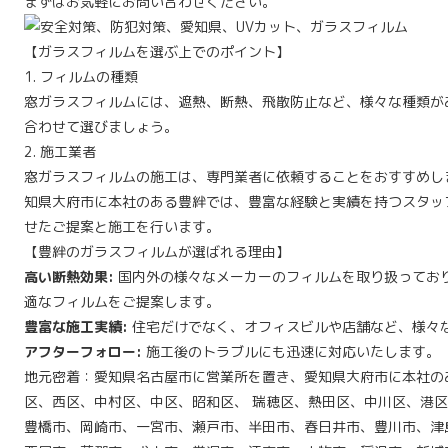
まずはお気軽にお問い合わせください。
【ガラスフィルムを選ぶ上でのポイント】
1. フィルムの種類
窓ガラスフィルムには、遮熱、断熱、飛散防止など、様々な種類が
合わせて選びましょう。
2. 施工業者
窓ガラスフィルムの施工は、専門業者に依頼することをおすすめし
知県大府市に本社のある豊絆では、豊富な経験と実績を持つスタッ
せたご提案と施工を行います。
【豊絆のガラスフィルムが選ばれる理由】
高い断熱効果:
国内外の様々なメーカーのフィルムを取り扱ってお
適なフィルムをご提案します。
豊富な施工実績:
住宅だけでなく、オフィスビルや店舗など、様々
アフターフォロー:
施工後のトラブルにも迅速に対応いたします。
地元密着：愛知県名古屋市に営業所を置き、愛知県大府市に本社の
区、西区、中村区、中区、昭和区、 瑞穂区、熱田区、中川区、港
豊橋市、岡崎市、一宮市、瀬戸市、半田市、春日井市、豊川市、津