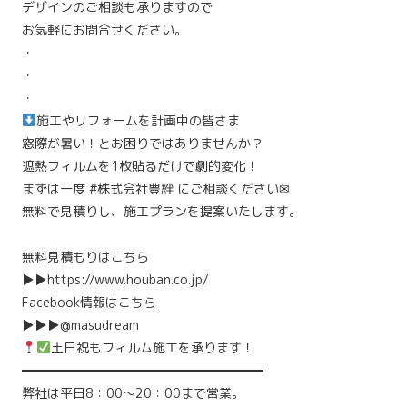
デザインのご相談も承りますので
お気軽にお問合せください。
・
・
・⁡
施工やリフォームを計画中の皆さま
窓際が暑い！とお困りではありませんか？
遮熱フィルムを1枚貼るだけで劇的変化！
まずは一度
#株式会社豊絆
に⁡ご相談ください✉
無料で見積りし、施工プランを提案いたします。 ⁡
無料見積もりはこちら
▶▶https://www.houban.co.jp/
Facebook情報はこちら
▶▶▶@masudream
土日祝もフィルム施工を承ります！
━━━━━━━━━━━━━━━━━━━
弊社は平日8：00～20：00まで営業。