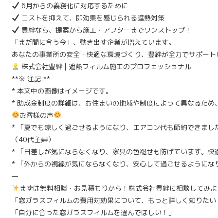
6月からの義務化に対応するために
コストを抑えて、即効果を感じられる遮熱対策
豊絆なら、提案から施工・アフターまでワンストップ！
「まだ間に合う今」、動き出す企業が増えています。
あなたの事業所の安全・快適な環境づくり、豊絆が全力でサポート
株式会社豊絆 | 遮熱フィルム施工のプロフェッショナル
**※ 注記:**
* 本文中の画像はイメージです。
* 助成金制度の詳細は、お住まいの地域や制度によって異なるため
お客様の声
* 「夏でも涼しく過ごせるようになり、エアコン代も節約できまし
（40代主婦）
* 「日差しが気にならなくなり、家具の色褪せも防げています。快
* 「外からの視線が気にならなくなり、安心して過ごせるようにな
—
まずは無料相談・お見積もりから！株式会社豊絆に相談してみよ
「窓ガラスフィルムの費用対効果について、もっと詳しく知りたい
「自分に合った窓ガラスフィルムを選んでほしい！」