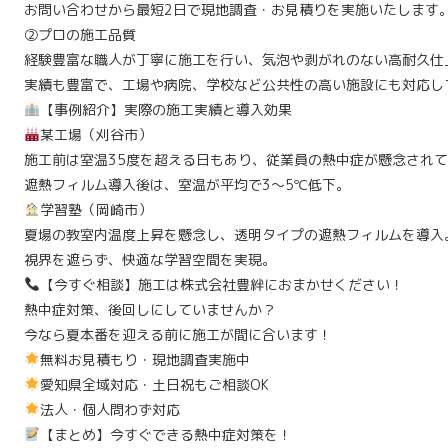
お問い合わせから最短2日で現地調査・お見積りを実施いたします
②プロの施工品質
経験豊富な職人が丁寧に施工を行い、気泡や剥がれのない高耐久仕
実績も豊富で、工場や病院、学校など公共性の高い施設にも対応し
【事例紹介】実際の施工実績と導入効果
某工場（刈谷市）
施工前は室温35度を超える日もあり、従業員の熱中症が懸念され
遮熱フィルム導入後は、室温が平均で3〜5℃低下。
学習塾（岡崎市）
夏場の教室内温度上昇を懸念し、透明タイプの遮熱フィルムを導入
視界を遮らず、快適な学習空間を実現。
【今すぐ相談】施工は株式会社豊絆におまかせください！
熱中症対策、後回しにしていませんか？
今なら夏本番を迎える前に施工が間に合います！
無料お見積もり・現地調査実施中
愛知県全域対応・土日祝もご相談OK
法人・個人問わず対応
【まとめ】今すぐできる熱中症対策を！