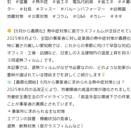
犯 ＃猛暑 ＃熱中症 ＃省エネ 電気代削減 ＃省エネ ＃＃暑
ター ＃社長 ＃マッスー ＃バルーンパフォーマー ＃幼稚園 
地震対策 ＃災害対策 ＃コラム ＃Q&A ＃カレー ＃ネギ
【6月から義務化】熱中症対策に窓ガラスフィルムが注目されて
2025年6月より、全国の事業者に対し従業員の熱中症対策が義務
特に暑さの厳しい愛知県では、これからの季節に向けて早急な対応
オフィス・工場・店舗など、日差しの入る建物内の温度上昇を抑え
ス用遮熱フィルム」です。
本記事では、遮熱フィルムがなぜ今必要なのか、どのような効果が
豊絆が選ばれている理由までを詳しくご紹介します
【義務化開始】6月から事業者に求められる熱中症対策とは？
2025年6月の法改正により、労働環境の高温対策が強化されました
労働安全衛生法のガイドラインでは、「高温多湿な環境下での作業
ことが事業者の責務とされています。
事業所に求められる主な対策
エアコンの設置・稼働状況の見直し
遮熱・断熱対策（窓ガラスフィルムなど）