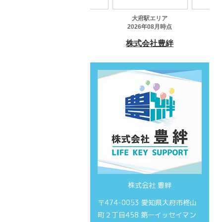
株式会社 豊絆
〒474-0053 愛知県大府市柊山
町２丁目458 第一イッセイマン