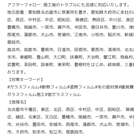
アフターフォロー: 施工後のトラブルにも迅速に対応いたします。
地元密着：愛知県名古屋市に営業所を置き、愛知県大府市に本社の
区、西区、中村区、中区、昭和区、 瑞穂区、熱田区、中川区、港
豊橋市、岡崎市、一宮市、瀬戸市、半田市、春日井市、豊川市、津
西尾市、蒲郡市、犬山市、常滑市、江南市、小牧市、稲沢市、新城
張旭市、
高浜市、岩倉市、豊明市、日進市、田原市、愛西市、清須市、北名
手市、東郷町、豊山町、大口町、扶桑町、大治町、蟹江町、飛島村
武豊町、幸田町、設楽町、東栄町、豊根村をはじめ、岐阜県、三重
おります。
【対策キーワード】
#ガラスフィルム#断熱フィルム#遮熱フィルム#冬の窓対策#暖房費
ガラスフィルム施工#窓ガラスフィルム
【地域名】
名古屋市千種区、東区、北区、西区、中村区、中区、昭和区、 瑞
区、緑区、名東区、天白区、豊橋市、岡崎市、一宮市、瀬戸市、半
市、刈谷市、豊田市、安城市、西尾市、蒲郡市、犬山市、常滑市、
市、大府市、知多市、知立市、尾張旭市、