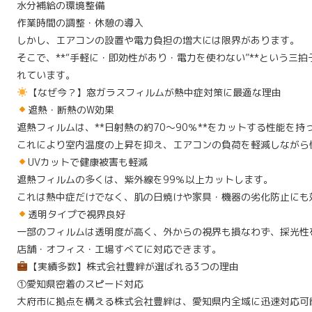
水分補給の環境整備
作業時間の調整・休憩の導入
しかし、エアコンの設置や電力負担の増大には限界があります。
そこで、**“手軽に・即効性があり・電力を使わない”**という三
れています。
【なぜ今？】窓ガラスフィルムが熱中症対策に最適な理由
遮熱・断熱のW効果
遮熱フィルムは、**日射熱の約70〜90％**をカットする性能を持
これにより室内温度の上昇を抑え、エアコンの負荷を軽減しながら
UVカットで健康被害も軽減
遮熱フィルムの多くは、紫外線を99％以上カットします。
これは熱中症だけでなく、肌の日焼けや家具・機器の劣化防止にも
透明タイプで視界良好
一部のフィルムは透明度が高く、外からの視界も損なわず、採光性
店舗・オフィス・工場すべてに対応できます。
【実績多数】株式会社豊絆が選ばれる3つの理由
①愛知県密着のスピード対応
大府市に拠点を構える株式会社豊絆は、愛知県内全域に迅速対応可