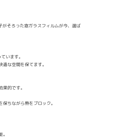
拍子がそろった窓ガラスフィルムが今、選ば
っています。
快適な空間を保てます。
効果的です。
を保ちながら熱をブロック。
能。