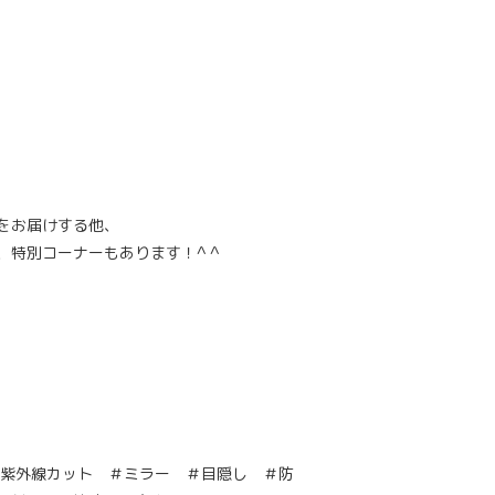
をお届けする他、
特別コーナーもあります！^ ^
＃紫外線カット ＃ミラー ＃目隠し ＃防