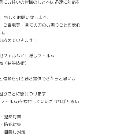
県にお住いの皆様のもとへは迅速に対応を
す。宜しくお願い致します。
、ご自宅等…全ての方のお困りごとを安心
い。
山応えていきます！
犯フィルム
✓目隠しフィルム
売（特許技術）
と信頼を引き続き提供できたらと思いま
困りごとに駆けつけます！
フィルム)を検討していただければと思い
・遮熱対策
・防犯対策
・目隠し対策