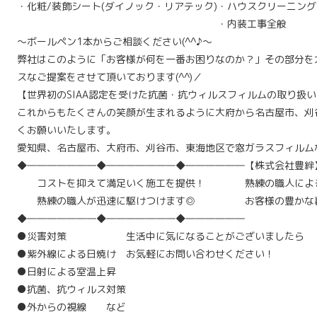
・化粧/装飾シート(ダイノック・リアテック)
・ハウスクリーニング
・内装工事全般
〜ボールペン1本からご相談ください(^^♪〜
弊社はこのように「お客様が何を一番お困りなのか？」その部分を
スなご提案をさせて頂いております(^^)／
【世界初のSIAA認定を受けた抗菌・抗ウィルスフィルムの取り扱
これからもたくさんの笑顔が生まれるように大府から名古屋市、刈
くお願いいたします。
愛知県、名古屋市、大府市、刈谷市、東海地区で窓ガラスフィルム
◆―――――――◆―――――――◆――――――
【株式会社豊絆
コストを抑えて満足いく施工を提供！
熟練の職人によ
熟練の職人が迅速に駆けつけます◎
お客様の豊かな
◆―――――――◆―――――――◆――――――
●災害対策
生活中に気になることがございましたら
●紫外線による日焼け
お気軽にお問い合わせください！
●日射による室温上昇
●抗菌、抗ウィルス対策
●外からの視線 など