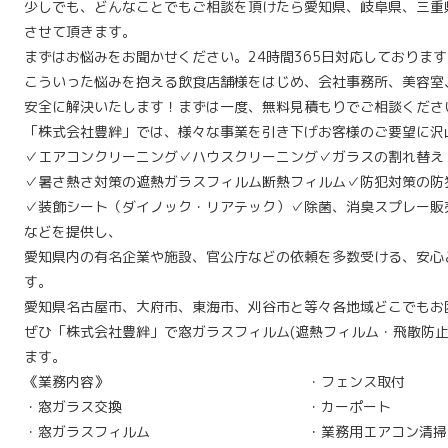
少しでも、どんなことでもご相談を頂けたら愛知県、岐阜県、三重
させて頂きます。
まずはお悩みをお聞かせください。24時間365日対応しておりま
こういった悩みを抱える飲食店舗様をはじめ、会社事務所、美容室
安全に解決いたします！まずは一度、無料見積もりでご相談くださ
「株式会社豊絆」では、様々な事業を引き下げお客様のご要望に沢
✓エアコンクリーニング
✓ハウスクリーニング
✓ガラスの割れ替え
✓暑さ熱さ対策の遮熱ガラスフィルム断熱フィルム
✓防犯対策の防
✓装飾シート（ダイノック・リアテック）
✓除菌、消臭スプレー販
などを提供し、
愛知県内の有名企業や施設、官公庁などの依頼を多数受ける、安心
す。
愛知県名古屋市、大府市、東海市、刈谷市と等々各地域どこでもお
ぜひ「株式会社豊絆」で窓ガラスフィルム(遮熱フィルム・飛散防止
ます。
《業務内容》
・フェンス取付
・窓ガラス交換
・カーポート
・窓ガラスフィルム
・業務用エアコン清掃