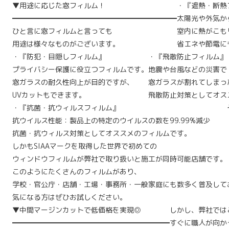
▼用途に応じた窓フィルム！
・『遮熱・断熱
━━━━━━━━━━━━━━━━━━━━━━━
太陽光や外気か
ひと言に窓フィルムと言っても
室内に熱がこも
用途は様々なものがございます。
省エネや節電に
・『防犯・目隠しフィルム』
・『飛散防止フィルム』
プライバシー保護に役立つフィルムです。
地震や台風などの災害で
窓ガラスの耐久性向上が目的ですが、
窓ガラスが割れてしまっ
UVカットもできます。
飛散防止対策としてオス
・『抗菌・抗ウィルスフィルム』
抗ウイルス性能：製品上の特定のウイルスの数を99.99%減少
抗菌・抗ウィルス対策としてオススメのフィルムです。
しかもSIAAマークを取得した世界で初めての
ウィンドウフィルムが弊社で取り扱いと施工が同時可能店舗です。
このようにたくさんのフィルムがあり、
学校・官公庁・店舗・工場・事務所・一般家庭にも数多く普及して
気になる方はぜひお試しください。
▼中間マージンカットで低価格を実現◎
しかし、弊社では
━━━━━━━━━━━━━━━━━━━━━━
すぐに職人が向か