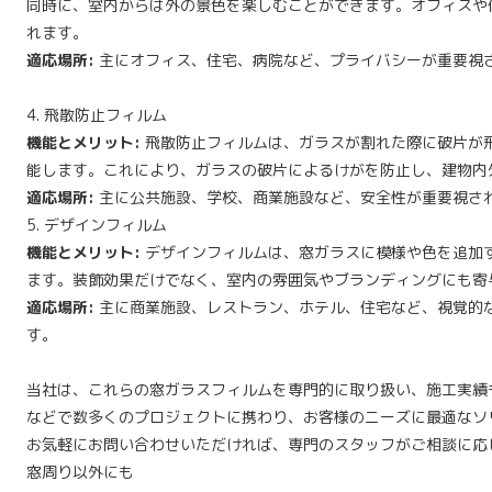
同時に、室内からは外の景色を楽しむことができます。オフィスや
れます。
適応場所:
主にオフィス、住宅、病院など、プライバシーが重要視
4. 飛散防止フィルム
機能とメリット:
飛散防止フィルムは、ガラスが割れた際に破片が
能します。これにより、ガラスの破片によるけがを防止し、建物内
適応場所:
主に公共施設、学校、商業施設など、安全性が重要視さ
5. デザインフィルム
機能とメリット:
デザインフィルムは、窓ガラスに模様や色を追加
ます。装飾効果だけでなく、室内の雰囲気やブランディングにも寄
適応場所:
主に商業施設、レストラン、ホテル、住宅など、視覚的
す。
当社は、これらの窓ガラスフィルムを専門的に取り扱い、施工実績
などで数多くのプロジェクトに携わり、お客様のニーズに最適なソ
お気軽にお問い合わせいただければ、専門のスタッフがご相談に応
窓周り以外にも