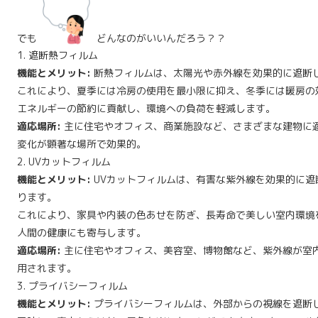
でも
どんなのがいいんだろう？？
1. 遮断熱フィルム
機能とメリット:
断熱フィルムは、太陽光や赤外線を効果的に遮断
これにより、夏季には冷房の使用を最小限に抑え、冬季には暖房の
エネルギーの節約に貢献し、環境への負荷を軽減します。
適応場所:
主に住宅やオフィス、商業施設など、さまざまな建物に
変化が顕著な場所で効果的。
2. UVカットフィルム
機能とメリット:
UVカットフィルムは、有害な紫外線を効果的に遮
ります。
これにより、家具や内装の色あせを防ぎ、長寿命で美しい室内環境
人間の健康にも寄与します。
適応場所:
主に住宅やオフィス、美容室、博物館など、紫外線が室
用されます。
3. プライバシーフィルム
機能とメリット:
プライバシーフィルムは、外部からの視線を遮断